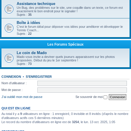
Assistance technique
Un Bug, des problèmes sur le site, une coquille dans un texte, ce forum est
exactement le bon endroit pour le signaler !
Sujets :
35
Boîte à idées
C'est le forum idéal pour déposer vos idées pour améliorer et développer le
Tennis Coach...
Sujets :
22
Les Forums Spéciaux
Le coin de Mado
Mado vous invite a deviner quels joueurs apparaissent sur les photos
proposées. Début du jeu le 1er septembre !
Sujets :
73
CONNEXION
•
S’ENREGISTRER
Nom d’utilisateur :
Mot de passe :
J’ai oublié mon mot de passe
Se souvenir de moi
QUI EST EN LIGNE
Au total il y a
9
utilisateurs en ligne : 1 enregistré, 0 invisible et 8 invités (d’après le nombre
d’utilisateurs actifs ces 5 dernières minutes)
Le record du nombre d’utilisateurs en ligne est de
3254
, le lun. 13 oct. 2025, 1:05