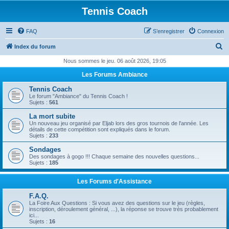
Tennis Coach
FAQ
S’enregistrer
Connexion
R
Index du forum
e
Nous sommes le jeu. 06 août 2026, 19:05
c
Les Forums Ambiance
h
Tennis Coach
e
Le forum "Ambiance" du Tennis Coach !
Sujets :
561
r
La mort subite
c
Un nouveau jeu organisé par Eljab lors des gros tournois de l'année. Les
détails de cette compétition sont expliqués dans le forum.
h
Sujets :
233
e
Sondages
Des sondages à gogo !!! Chaque semaine des nouvelles questions...
r
Sujets :
185
Les Forums d'Assistance
F.A.Q.
La Foire Aux Questions : Si vous avez des questions sur le jeu (règles,
inscription, déroulement général, ...), la réponse se trouve très probablement
ici...
Sujets :
16