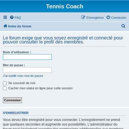
Tennis Coach
FAQ
S’enregistrer
Connexion
R
Index du forum
e
Le forum exige que vous soyez enregistré et connecté pour
c
pouvoir consulter le profil des membres.
h
Nom d’utilisateur :
e
r
Mot de passe :
c
h
J’ai oublié mon mot de passe
e
Se souvenir de moi
Cacher mon statut en ligne pour cette session
r
S’ENREGISTRER
Vous devez être enregistré pour vous connecter. L’enregistrement ne prend
que quelques secondes et augmente vos possibilités. L’administrateur du
forum peut également accorder des permissions additionnelles aux membres