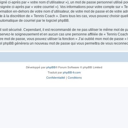
gné ci-après par « votre nom d’utilisateur »), un mot de passe personnel utilisé po
signée ci-après par « votre courriel »). Vos informations pour votre compte sur « T
mation en-dehors de votre nom d’utilisateur, de votre mot de passe et de votre adr
ste à la discrétion de « Tennis Coach ». Dans tous les cas, vous pouvez choisir que
automatique de courriel par le logiciel phpBB.
l soit sécurisé. Cependant, il est recommandé de ne pas utiliser le même mot de pas
servez-le soigneusement et en aucun cas une personne affiliée de « Tennis Coach 
re mot de passe, vous pouvez utiliser la fonction « J’ai oublié mon mot de passe 
logiciel phpBB générera un nouveau mot de passe qui vous permettra de vous reconnec
Développé par
phpBB
® Forum Software © phpBB Limited
Traduit par
phpBB-fr.com
Confidentialité
|
Conditions