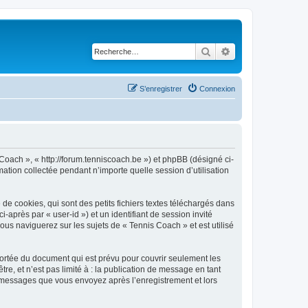
Rechercher
Recherche avancé
S’enregistrer
Connexion
 Coach », « http://forum.tenniscoach.be ») et phpBB (désigné ci-
mation collectée pendant n’importe quelle session d’utilisation
e cookies, qui sont des petits fichiers textes téléchargés dans
i-après par « user-id ») et un identifiant de session invité
us naviguerez sur les sujets de « Tennis Coach » et est utilisé
ortée du document qui est prévu pour couvrir seulement les
e, et n’est pas limité à : la publication de message en tant
es messages que vous envoyez après l’enregistrement et lors