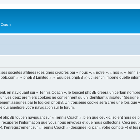
s Coach
ses sociétés affiliées (désignés ci-après par « nous », « notre », « nos », « Tennis
.phpbb.com », « phpBB Limited », « Équipes phpBB ») utilisent n’importe quelle infor
t, en naviguant sur « Tennis Coach », le logiciel phpBB créera un certain nombre d
ur. Les deux premiers cookies ne contiennent qu’un identifiant utilisateur (désigné c
ement assignés par le logiciel phpBB. Un troisième cookie sera créé une fois que vo
ce qui améliore votre navigation sur le forum.
 phpBB tout en naviguant sur « Tennis Coach », bien que ceux-ci soient hors de p
écupérer l’information que vous nous envoyez et que nous collectons. Ceci peut êtr
 »), l’enregistrement sur « Tennis Coach » (désignée ici par « votre compte ») et l