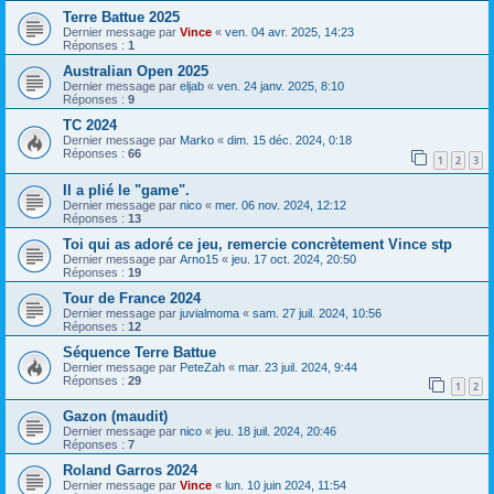
Terre Battue 2025
Dernier message par
Vince
«
ven. 04 avr. 2025, 14:23
Réponses :
1
Australian Open 2025
Dernier message par
eljab
«
ven. 24 janv. 2025, 8:10
Réponses :
9
TC 2024
Dernier message par
Marko
«
dim. 15 déc. 2024, 0:18
Réponses :
66
1
2
3
Il a plié le "game".
Dernier message par
nico
«
mer. 06 nov. 2024, 12:12
Réponses :
13
Toi qui as adoré ce jeu, remercie concrètement Vince stp
Dernier message par
Arno15
«
jeu. 17 oct. 2024, 20:50
Réponses :
19
Tour de France 2024
Dernier message par
juvialmoma
«
sam. 27 juil. 2024, 10:56
Réponses :
12
Séquence Terre Battue
Dernier message par
PeteZah
«
mar. 23 juil. 2024, 9:44
Réponses :
29
1
2
Gazon (maudit)
Dernier message par
nico
«
jeu. 18 juil. 2024, 20:46
Réponses :
7
Roland Garros 2024
Dernier message par
Vince
«
lun. 10 juin 2024, 11:54