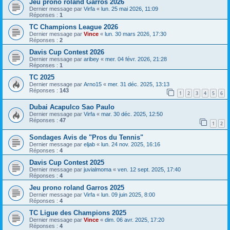
Jeu prono roland Garros 2026
Dernier message par
Virfa
«
lun. 25 mai 2026, 11:09
Réponses :
1
TC Champions League 2026
Dernier message par
Vince
«
lun. 30 mars 2026, 17:30
Réponses :
2
Davis Cup Contest 2026
Dernier message par
aribey
«
mer. 04 févr. 2026, 21:28
Réponses :
1
TC 2025
Dernier message par
Arno15
«
mer. 31 déc. 2025, 13:13
Réponses :
143
1
2
3
4
5
6
Dubai Acapulco Sao Paulo
Dernier message par
Virfa
«
mar. 30 déc. 2025, 12:50
Réponses :
47
1
2
Sondages Avis de "Pros du Tennis"
Dernier message par
eljab
«
lun. 24 nov. 2025, 16:16
Réponses :
4
Davis Cup Contest 2025
Dernier message par
juvialmoma
«
ven. 12 sept. 2025, 17:40
Réponses :
4
Jeu prono roland Garros 2025
Dernier message par
Virfa
«
lun. 09 juin 2025, 8:00
Réponses :
4
TC Ligue des Champions 2025
Dernier message par
Vince
«
dim. 06 avr. 2025, 17:20
Réponses :
4