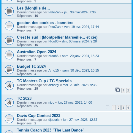
Réponses :
9
Les (Mon)fils de…
Dernier message par
PeteZah
«
jeu. 30 mai 2024, 7:36
Réponses :
16
gestion des cookies - bannière
Dernier message par
PeteZah
«
ven. 19 avr. 2024, 17:44
Réponses :
7
C'est le sud ! (Montpellier Marseille... et cie)
Dernier message par
Nico86
«
dim. 03 mars 2024, 9:28
Réponses :
15
Australian Open 2024
Dernier message par
Nico86
«
sam. 20 janv. 2024, 13:23
Réponses :
7
Budget TC 2024
Dernier message par
Arno15
«
sam. 30 déc. 2023, 10:15
Réponses :
4
TC Masters Cup / TC Specials
Dernier message par
airborgi
«
mer. 20 déc. 2023, 9:35
Réponses :
29
1
2
TC 2023
Dernier message par
nico
«
lun. 27 nov. 2023, 14:00
Réponses :
85
1
2
3
4
Davis Cup Contest 2023
Dernier message par
djbauris
«
lun. 27 nov. 2023, 12:37
Réponses :
2
Tennis Coach 2023 "The Last Dance"