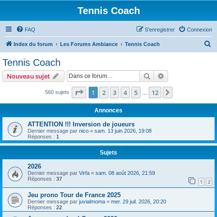
Tennis Coach
FAQ
S’enregistrer
Connexion
R
Index du forum
Les Forums Ambiance
Tennis Coach
e
Tennis Coach
c
Rechercher
Recherche avanc
Nouveau sujet
h
e
Page
1
sur
12
1
2
3
4
5
12
Suivante
560 sujets
…
r
Annonces
c
ATTENTION !!! Inversion de joueurs
h
Dernier message par
nico
«
sam. 13 juin 2026, 19:08
Réponses :
1
e
r
Sujets
2026
Dernier message par
Virfa
«
sam. 08 août 2026, 21:59
Réponses :
37
1
2
Jeu prono Tour de France 2025
Dernier message par
juvialmoma
«
mer. 29 juil. 2026, 20:20
Réponses :
22