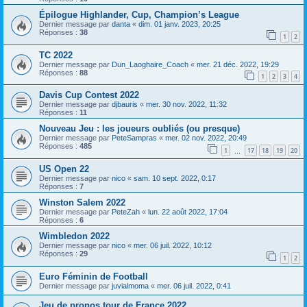
Épilogue Highlander, Cup, Champion’s League
Dernier message par
danta
«
dim. 01 janv. 2023, 20:25
Réponses :
38
1
2
TC 2022
Dernier message par
Dun_Laoghaire_Coach
«
mer. 21 déc. 2022, 19:29
Réponses :
88
1
2
3
4
Davis Cup Contest 2022
Dernier message par
djbauris
«
mer. 30 nov. 2022, 11:32
Réponses :
11
Nouveau Jeu : les joueurs oubliés (ou presque)
Dernier message par
PeteSampras
«
mer. 02 nov. 2022, 20:49
Réponses :
485
1
17
18
19
20
…
US Open 22
Dernier message par
nico
«
sam. 10 sept. 2022, 0:17
Réponses :
7
Winston Salem 2022
Dernier message par
PeteZah
«
lun. 22 août 2022, 17:04
Réponses :
6
Wimbledon 2022
Dernier message par
nico
«
mer. 06 juil. 2022, 10:12
Réponses :
29
1
2
Euro Féminin de Football
Dernier message par
juvialmoma
«
mer. 06 juil. 2022, 0:41
Jeu de pronos tour de France 2022