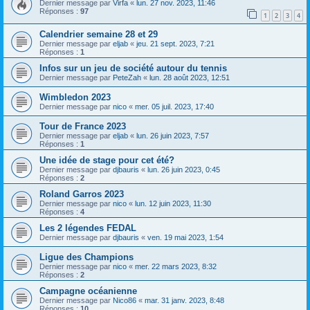
Dernier message par
Virfa
«
lun. 27 nov. 2023, 11:46
Réponses :
97
1
2
3
4
Calendrier semaine 28 et 29
Dernier message par
eljab
«
jeu. 21 sept. 2023, 7:21
Réponses :
1
Infos sur un jeu de société autour du tennis
Dernier message par
PeteZah
«
lun. 28 août 2023, 12:51
Wimbledon 2023
Dernier message par
nico
«
mer. 05 juil. 2023, 17:40
Tour de France 2023
Dernier message par
eljab
«
lun. 26 juin 2023, 7:57
Réponses :
1
Une idée de stage pour cet été?
Dernier message par
djbauris
«
lun. 26 juin 2023, 0:45
Réponses :
2
Roland Garros 2023
Dernier message par
nico
«
lun. 12 juin 2023, 11:30
Réponses :
4
Les 2 légendes FEDAL
Dernier message par
djbauris
«
ven. 19 mai 2023, 1:54
Ligue des Champions
Dernier message par
nico
«
mer. 22 mars 2023, 8:32
Réponses :
2
Campagne océanienne
Dernier message par
Nico86
«
mar. 31 janv. 2023, 8:48
Réponses :
10