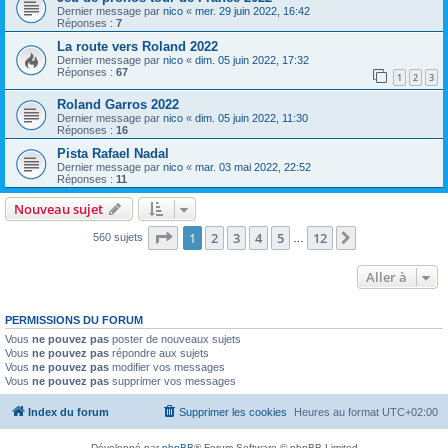
Dernier message par
nico
«
mer. 29 juin 2022, 16:42
Réponses :
7
La route vers Roland 2022
Dernier message par
nico
«
dim. 05 juin 2022, 17:32
Réponses :
67
1
2
3
Roland Garros 2022
Dernier message par
nico
«
dim. 05 juin 2022, 11:30
Réponses :
16
Pista Rafael Nadal
Dernier message par
nico
«
mar. 03 mai 2022, 22:52
Réponses :
11
Nouveau sujet
Page
1
sur
12
1
2
3
4
5
12
Suivante
560 sujets
…
Aller à
PERMISSIONS DU FORUM
Vous
ne pouvez pas
poster de nouveaux sujets
Vous
ne pouvez pas
répondre aux sujets
Vous
ne pouvez pas
modifier vos messages
Vous
ne pouvez pas
supprimer vos messages
Index du forum
Supprimer les cookies
Heures au format
UTC+02:00
Développé par
phpBB
® Forum Software © phpBB Limited