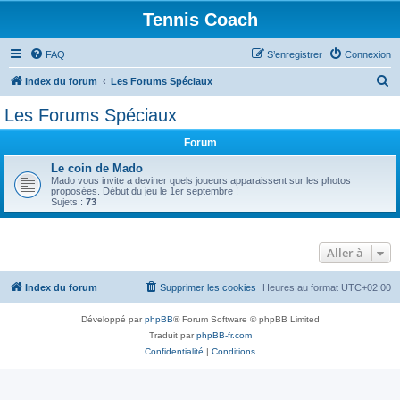
Tennis Coach
FAQ
S’enregistrer
Connexion
R
Index du forum
Les Forums Spéciaux
e
Les Forums Spéciaux
c
Forum
h
e
Le coin de Mado
Mado vous invite a deviner quels joueurs apparaissent sur les photos
r
proposées. Début du jeu le 1er septembre !
Sujets :
73
c
h
Aller à
e
r
Index du forum
Supprimer les cookies
Heures au format
UTC+02:00
Développé par
phpBB
® Forum Software © phpBB Limited
Traduit par
phpBB-fr.com
Confidentialité
|
Conditions