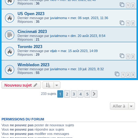
Réponses :
36
1
2
US Open 2023
Dernier message par
juvialmoma
«
mer. 06 sept. 2023, 11:36
Réponses :
35
1
2
Cincinnati 2023
Dernier message par
juvialmoma
«
dim. 20 août 2023, 8:54
Réponses :
21
Toronto 2023
Dernier message par
eljab
«
mar. 15 août 2023, 14:09
Réponses :
29
1
2
Wimbledon 2023
Dernier message par
juvialmoma
«
mer. 19 juil. 2023, 8:32
Réponses :
55
1
2
3
Nouveau sujet
1
2
3
4
5
Suivante
233 sujets
Aller à
PERMISSIONS DU FORUM
Vous
ne pouvez pas
poster de nouveaux sujets
Vous
ne pouvez pas
répondre aux sujets
Vous
ne pouvez pas
modifier vos messages
Vous
ne pouvez pas
supprimer vos messages