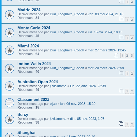
1
2
Madrid 2024
Dernier message par
Dun_Laoghaire_Coach
«
ven. 03 mai 2024, 21:16
Réponses :
34
1
2
Monte Carlo 2024
Dernier message par
Dun_Laoghaire_Coach
«
lun. 15 avr. 2024, 18:13
Réponses :
45
1
2
Miami 2024
Dernier message par
Dun_Laoghaire_Coach
«
mer. 27 mars 2024, 13:45
Réponses :
64
1
2
3
Indian Wells 2024
Dernier message par
Dun_Laoghaire_Coach
«
mer. 20 mars 2024, 8:59
Réponses :
40
1
2
Australian Open 2024
Dernier message par
juvialmoma
«
lun. 22 janv. 2024, 23:39
Réponses :
49
1
2
Classement 2023
Dernier message par
eljab
«
lun. 06 nov. 2023, 15:29
Réponses :
15
Bercy
Dernier message par
juvialmoma
«
dim. 05 nov. 2023, 1:07
Réponses :
38
1
2
Shanghai
Dernier message par
nico
«
mer. 11 oct. 2023, 22:40