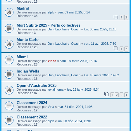
Réponses :
16
Madrid
Dernier message par
eljab
«
ven. 09 mai 2025, 8:14
Réponses :
38
1
2
Mort Subite 2025 - Perfs collectives
Dernier message par
Dun_Laoghaire_Coach
«
lun. 05 mai 2025, 11:18
Réponses :
3
Monte-Carlo
Dernier message par
Dun_Laoghaire_Coach
«
ven. 11 avr. 2025, 7:50
Réponses :
26
1
2
Miami
Dernier message par
Vince
«
sam. 29 mars 2025, 13:16
Réponses :
23
Indian Wells
Dernier message par
Dun_Laoghaire_Coach
«
lun. 10 mars 2025, 14:02
Réponses :
16
Open d’Australie 2025
Dernier message par
juvialmoma
«
jeu. 23 janv. 2025, 8:34
Réponses :
87
1
2
3
4
Classement 2024
Dernier message par
Virfa
«
mar. 31 déc. 2024, 11:08
Réponses :
17
Classement 2022
Dernier message par
eljab
«
lun. 30 déc. 2024, 12:01
Réponses :
17