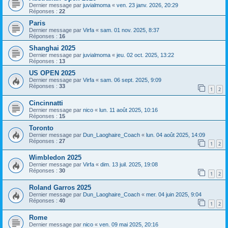
Dernier message par
juvialmoma
«
ven. 23 janv. 2026, 20:29
Réponses :
22
Paris
Dernier message par
Virfa
«
sam. 01 nov. 2025, 8:37
Réponses :
16
Shanghai 2025
Dernier message par
juvialmoma
«
jeu. 02 oct. 2025, 13:22
Réponses :
13
US OPEN 2025
Dernier message par
Virfa
«
sam. 06 sept. 2025, 9:09
Réponses :
33
1
2
Cincinnatti
Dernier message par
nico
«
lun. 11 août 2025, 10:16
Réponses :
15
Toronto
Dernier message par
Dun_Laoghaire_Coach
«
lun. 04 août 2025, 14:09
Réponses :
27
1
2
Wimbledon 2025
Dernier message par
Virfa
«
dim. 13 juil. 2025, 19:08
Réponses :
30
1
2
Roland Garros 2025
Dernier message par
Dun_Laoghaire_Coach
«
mer. 04 juin 2025, 9:04
Réponses :
40
1
2
Rome
Dernier message par
nico
«
ven. 09 mai 2025, 20:16