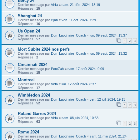
Bercy 24
Dernier message par
Virfa
«
sam. 21 déc. 2024, 18:19
Réponses :
15
Shanghai 24
Dernier message par
eljab
«
ven. 11 oct. 2024, 7:29
Réponses :
16
Us Open 24
Dernier message par
Dun_Laoghaire_Coach
«
lun. 09 sept. 2024, 13:37
Réponses :
57
1
2
3
Mort Subite 2024 nos perfs
Dernier message par
Dun_Laoghaire_Coach
«
lun. 09 sept. 2024, 13:32
Réponses :
2
Cincinnati 2024
Dernier message par
PeteZah
«
sam. 17 août 2024, 9:09
Réponses :
15
Montreal
Dernier message par
Virfa
«
lun. 12 août 2024, 8:37
Réponses :
17
Wimbledon 2024
Dernier message par
Dun_Laoghaire_Coach
«
ven. 12 juil. 2024, 19:13
Réponses :
52
1
2
3
Roland Garros 2024
Dernier message par
Virfa
«
sam. 08 juin 2024, 10:53
Réponses :
63
1
2
3
Rome 2024
Dernier message par
Dun_Laoghaire_Coach
«
sam. 11 mai 2024, 21:24
Réponses :
26