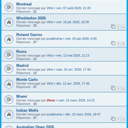
Montreal
Dernier message par
Virfa
«
ven. 07 août 2026, 21:45
Réponses :
21
Wimbledon 2026
Dernier message par
Virfa
«
ven. 10 juil. 2026, 16:39
Réponses :
32
1
2
Roland Garros
Dernier message par
juvialmoma
«
mer. 03 juin 2026, 9:00
Réponses :
27
1
2
Rome
Dernier message par
Virfa
«
mer. 13 mai 2026, 11:13
Réponses :
12
Madrid
Dernier message par
Virfa
«
sam. 25 avr. 2026, 17:40
Réponses :
13
Monte Carlo
Dernier message par
Virfa
«
dim. 12 avr. 2026, 17:46
Réponses :
27
1
2
Miami
Dernier message par
Vince
«
sam. 21 mars 2026, 14:22
Réponses :
16
Indian Wells
Dernier message par
juvialmoma
«
dim. 15 mars 2026, 18:47
Réponses :
27
1
2
Australian Open 2026