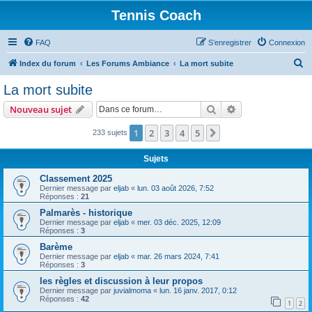
Tennis Coach
FAQ
S’enregistrer
Connexion
R
Index du forum
Les Forums Ambiance
La mort subite
e
La mort subite
c
Rechercher
Recherche avanc
Nouveau sujet
h
e
1
2
3
4
5
Suivante
233 sujets
r
Sujets
c
Classement 2025
h
Dernier message par
eljab
«
lun. 03 août 2026, 7:52
Réponses :
21
e
Palmarès - historique
r
Dernier message par
eljab
«
mer. 03 déc. 2025, 12:09
Réponses :
3
Barème
Dernier message par
eljab
«
mar. 26 mars 2024, 7:41
Réponses :
3
les règles et discussion à leur propos
Dernier message par
juvialmoma
«
lun. 16 janv. 2017, 0:12
Réponses :
42
1
2