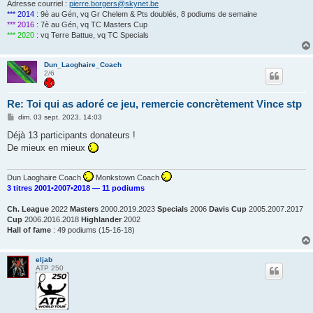
Adresse courriel :
pierre.borgers@skynet.be
*** 2014
: 9è au Gén, vq Gr Chelem & Pts doublés, 8 podiums de semaine
*** 2016
: 7è au Gén, vq TC Masters Cup
*** 2020
: vq Terre Battue, vq TC Specials
Dun_Laoghaire_Coach
2/6
Re: Toi qui as adoré ce jeu, remercie concrètement Vince stp
M
dim. 03 sept. 2023, 14:03
e
s
Déjà 13 participants donateurs !
s
De mieux en mieux
a
g
e
Dun Laoghaire Coach
Monkstown Coach
3 titres 2001•2007•2018 — 11 podiums
Ch. League
2022
Masters
2000.2019.2023
Specials
2006
Davis Cup
2005.2007.2017
Cup
2006.2016.2018
Highlander
2002
Hall of fame
: 49 podiums (15-16-18)
eljab
ATP 250