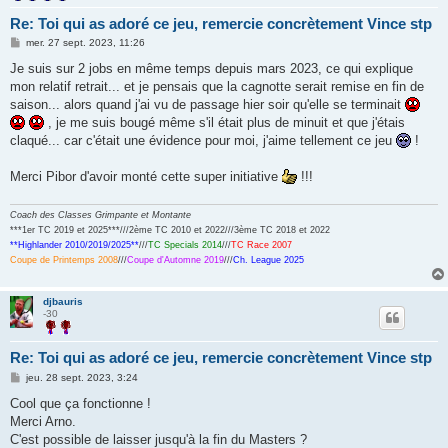
Re: Toi qui as adoré ce jeu, remercie concrètement Vince stp
M
mer. 27 sept. 2023, 11:26
e
s
Je suis sur 2 jobs en même temps depuis mars 2023, ce qui explique
s
mon relatif retrait... et je pensais que la cagnotte serait remise en fin de
a
g
saison... alors quand j'ai vu de passage hier soir qu'elle se terminait
e
, je me suis bougé même s'il était plus de minuit et que j'étais
claqué... car c'était une évidence pour moi, j'aime tellement ce jeu
!
Merci Pibor d'avoir monté cette super initiative
!!!
Coach des Classes Grimpante et Montante
***1er TC 2019 et 2025***///2ème TC 2010 et 2022///3ème TC 2018 et 2022
**Highlander 2010/2019/2025**
///
TC Specials 2014
///
TC Race 2007
Coupe de Printemps 2008
///
Coupe d'Automne 2019
///
Ch. League 2025
djbauris
-30
Re: Toi qui as adoré ce jeu, remercie concrètement Vince stp
M
jeu. 28 sept. 2023, 3:24
e
s
Cool que ça fonctionne !
s
Merci Arno.
a
g
C'est possible de laisser jusqu'à la fin du Masters ?