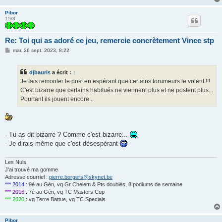
Pibor
15/3
Re: Toi qui as adoré ce jeu, remercie concrètement Vince stp
M
mar. 26 sept. 2023, 8:22
e
s
s
djbauris
a écrit :
↑
a
g
Je fais remonter le post en espérant que certains forumeurs le voient !!!
e
C'est bizarre que certains habitués ne viennent plus et ne postent plus...
Pourtant ils jouent encore...
- Tu as dit bizarre ? Comme c'est bizarre...
- Je dirais même que c'est désespérant
Les Nuls
J'ai trouvé ma gomme
Adresse courriel :
pierre.borgers@skynet.be
*** 2014
: 9è au Gén, vq Gr Chelem & Pts doublés, 8 podiums de semaine
*** 2016
: 7è au Gén, vq TC Masters Cup
*** 2020
: vq Terre Battue, vq TC Specials
Pibor