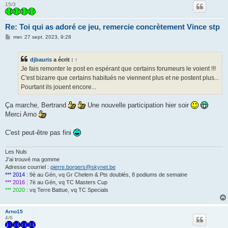
15/3
Re: Toi qui as adoré ce jeu, remercie concrètement Vince stp
M
mer. 27 sept. 2023, 9:28
e
s
s
djbauris
a écrit :
↑
a
g
Je fais remonter le post en espérant que certains forumeurs le voient !!!
e
C'est bizarre que certains habitués ne viennent plus et ne postent plus...
Pourtant ils jouent encore...
Ça marche, Bertrand
Une nouvelle participation hier soir
Merci Arno
C'est peut-être pas fini
Les Nuls
J'ai trouvé ma gomme
Adresse courriel :
pierre.borgers@skynet.be
*** 2014
: 9è au Gén, vq Gr Chelem & Pts doublés, 8 podiums de semaine
*** 2016
: 7è au Gén, vq TC Masters Cup
*** 2020
: vq Terre Battue, vq TC Specials
Arno15
4/6