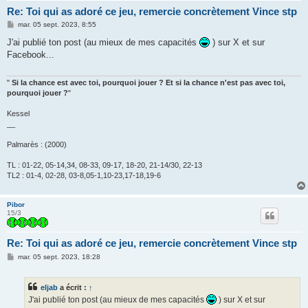
Re: Toi qui as adoré ce jeu, remercie concrètement Vince stp
M
mar. 05 sept. 2023, 8:55
e
s
J'ai publié ton post (au mieux de mes capacités
) sur X et sur
s
Facebook...
a
g
e
"
Si la chance est avec toi, pourquoi jouer ? Et si la chance n'est pas avec toi,
pourquoi jouer ?
"
Kessel
__
Palmarès : (2000)
TL : 01-22, 05-14,34, 08-33, 09-17, 18-20, 21-14/30, 22-13
TL2 : 01-4, 02-28, 03-8,05-1,10-23,17-18,19-6
Pibor
15/3
Re: Toi qui as adoré ce jeu, remercie concrètement Vince stp
M
mar. 05 sept. 2023, 18:28
e
s
s
eljab
a écrit :
↑
a
g
J'ai publié ton post (au mieux de mes capacités
) sur X et sur
e