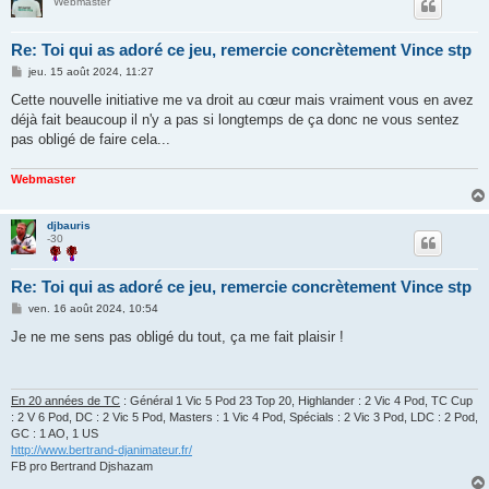
Webmaster
Re: Toi qui as adoré ce jeu, remercie concrètement Vince stp
M
jeu. 15 août 2024, 11:27
e
s
Cette nouvelle initiative me va droit au cœur mais vraiment vous en avez
s
déjà fait beaucoup il n'y a pas si longtemps de ça donc ne vous sentez
a
g
pas obligé de faire cela...
e
Webmaster
djbauris
-30
Re: Toi qui as adoré ce jeu, remercie concrètement Vince stp
M
ven. 16 août 2024, 10:54
e
s
Je ne me sens pas obligé du tout, ça me fait plaisir !
s
a
g
e
En 20 années de TC
: Général 1 Vic 5 Pod 23 Top 20, Highlander : 2 Vic 4 Pod, TC Cup
: 2 V 6 Pod, DC : 2 Vic 5 Pod, Masters : 1 Vic 4 Pod, Spécials : 2 Vic 3 Pod, LDC : 2 Pod,
GC : 1 AO, 1 US
http://www.bertrand-djanimateur.fr/
FB pro Bertrand Djshazam