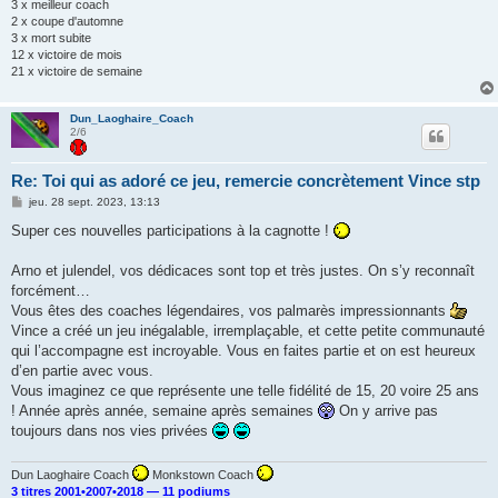
3 x meilleur coach
2 x coupe d'automne
3 x mort subite
12 x victoire de mois
21 x victoire de semaine
Dun_Laoghaire_Coach
2/6
Re: Toi qui as adoré ce jeu, remercie concrètement Vince stp
M
jeu. 28 sept. 2023, 13:13
e
s
Super ces nouvelles participations à la cagnotte !
s
a
g
Arno et julendel, vos dédicaces sont top et très justes. On s’y reconnaît
e
forcément…
Vous êtes des coaches légendaires, vos palmarès impressionnants
Vince a créé un jeu inégalable, irremplaçable, et cette petite communauté
qui l’accompagne est incroyable. Vous en faites partie et on est heureux
d’en partie avec vous.
Vous imaginez ce que représente une telle fidélité de 15, 20 voire 25 ans
! Année après année, semaine après semaines
On y arrive pas
toujours dans nos vies privées
Dun Laoghaire Coach
Monkstown Coach
3 titres 2001•2007•2018 — 11 podiums