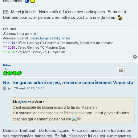
disparaisse
PS
. Merci juliendel. Nous voilà à 14 coaches participants. Et merci à
Bertrand pour avoir penser à remettre ce post à la une du forum
Les Nuls
J'ai trouvé ma gomme
Adresse courriel :
pierre.borgers@skynet.be
*** 2014
: 9è au Gén, vq Gr Chelem & Pts doublés, 8 podiums de semaine
*** 2016
: 7è au Gén, vq TC Masters Cup
*** 2020
: vq Terre Battue, vq TC Specials
Pibor
15/3
Re: Toi qui as adoré ce jeu, remercie concrètement Vince stp
M
jeu. 28 sept. 2023, 16:46
e
s
s
djbauris
a écrit :
↑
a
g
C'est possible de laisser jusqu'à la fin du Masters ?
e
Y a souvent des messages de félicitations donc il peut y avoir d'autres
coaches qui viennent poster ou lire
Bien-sûr, Bertrand ! De toutes façons, Vince doit encore me transmettre
ses coordonnées bancaires. En fait, c'est donc lui qui est aux manettes