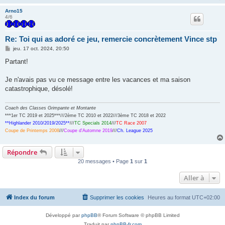
Arno15
4/6
Re: Toi qui as adoré ce jeu, remercie concrètement Vince stp
M
jeu. 17 oct. 2024, 20:50
e
s
Partant!
s
a
g
Je n'avais pas vu ce message entre les vacances et ma saison
e
catastrophique, désolé!
Coach des Classes Grimpante et Montante
***1er TC 2019 et 2025***///2ème TC 2010 et 2022///3ème TC 2018 et 2022
**Highlander 2010/2019/2025**
///
TC Specials 2014
///
TC Race 2007
Coupe de Printemps 2008
///
Coupe d'Automne 2019
///
Ch. League 2025
Répondre
20 messages • Page
1
sur
1
Aller à
Index du forum
Supprimer les cookies
Heures au format
UTC+02:00
Développé par
phpBB
® Forum Software © phpBB Limited
Traduit par
phpBB-fr.com