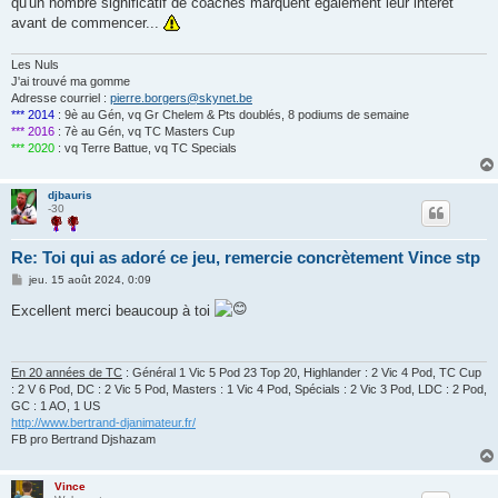
qu'un nombre significatif de coaches marquent également leur intérêt
avant de commencer...
Les Nuls
J'ai trouvé ma gomme
Adresse courriel :
pierre.borgers@skynet.be
*** 2014
: 9è au Gén, vq Gr Chelem & Pts doublés, 8 podiums de semaine
*** 2016
: 7è au Gén, vq TC Masters Cup
*** 2020
: vq Terre Battue, vq TC Specials
djbauris
-30
Re: Toi qui as adoré ce jeu, remercie concrètement Vince stp
M
jeu. 15 août 2024, 0:09
e
s
Excellent merci beaucoup à toi
s
a
g
e
En 20 années de TC
: Général 1 Vic 5 Pod 23 Top 20, Highlander : 2 Vic 4 Pod, TC Cup
: 2 V 6 Pod, DC : 2 Vic 5 Pod, Masters : 1 Vic 4 Pod, Spécials : 2 Vic 3 Pod, LDC : 2 Pod,
GC : 1 AO, 1 US
http://www.bertrand-djanimateur.fr/
FB pro Bertrand Djshazam
Vince