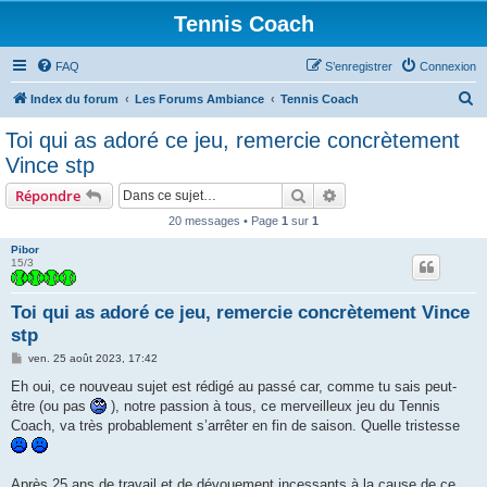
Tennis Coach
FAQ
S’enregistrer
Connexion
R
Index du forum
Les Forums Ambiance
Tennis Coach
e
Toi qui as adoré ce jeu, remercie concrètement
c
Vince stp
h
Rechercher
Recherche avancée
Répondre
e
20 messages • Page
1
sur
1
r
Pibor
c
15/3
h
e
Toi qui as adoré ce jeu, remercie concrètement Vince
stp
r
M
ven. 25 août 2023, 17:42
e
s
Eh oui, ce nouveau sujet est rédigé au passé car, comme tu sais peut-
s
être (ou pas
), notre passion à tous, ce merveilleux jeu du Tennis
a
g
Coach, va très probablement s’arrêter en fin de saison. Quelle tristesse
e
Après 25 ans de travail et de dévouement incessants à la cause de ce