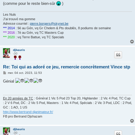
(comme pour le reste bien-sûr
)
Les Nuls
J'ai trouvé ma gomme
Adresse courriel :
pierre.borgers@skynet.be
*** 2014
: 9è au Gén, vq Gr Chelem & Pts doublés, 8 podiums de semaine
*** 2016
: 7è au Gén, vq TC Masters Cup
*** 2020
: vq Terre Battue, vq TC Specials
djbauris
-30
Re: Toi qui as adoré ce jeu, remercie concrètement Vince stp
M
mer. 04 oct. 2023, 11:53
e
s
Génial
s
a
g
e
En 20 années de TC
: Général 1 Vic 5 Pod 23 Top 20, Highlander : 2 Vic 4 Pod, TC Cup
: 2 V 6 Pod, DC : 2 Vic 5 Pod, Masters : 1 Vic 4 Pod, Spécials : 2 Vic 3 Pod, LDC : 2 Pod,
GC : 1 AO, 1 US
http://www.bertrand-djanimateur.fr/
FB pro Bertrand Djshazam
djbauris
-30