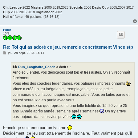
Ch. League
2022
Masters
2000.2019.2023
Specials
2006
Davis Cup
2005.2007.2017
Cup
2006.2016.2018
Highlander
2002
Hall of fame
: 49 podiums (15-16-18)
Pibor
15/3
Re: Toi qui as adoré ce jeu, remercie concrètement Vince stp
M
jeu. 28 sept. 2023, 16:41
e
s
s
Dun_Laoghaire_Coach
a écrit :
↑
a
g
Arno et julendel, vos dédicaces sont top et très justes. On s’y reconnaît
e
forcément…
Vous êtes des coaches légendaires, vos palmarès impressionnants
Vince a créé un jeu inégalable, irremplaçable, et cette petite
communauté qui l’accompagne est incroyable. Vous en faites partie et
on est heureux d’en partie avec vous.
Vous imaginez ce que représente une telle fidélité de 15, 20 voire 25
ans ! Année après année, semaine après semaines
On n'y arrive
pas toujours dans nos vies privées
Franck, je suis ému par ton lyrisme
Décidément, ce jeu sort totalement de l'ordinaire. Faut vraiment pas qu'il