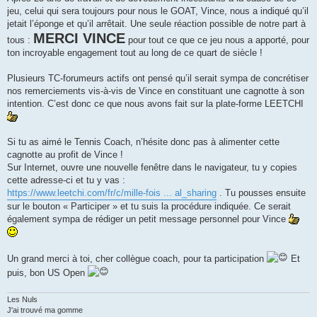
jeu, celui qui sera toujours pour nous le GOAT, Vince, nous a indiqué qu’il
jetait l’éponge et qu’il arrêtait. Une seule réaction possible de notre part à
MERCI VINCE
tous :
pour tout ce que ce jeu nous a apporté, pour
ton incroyable engagement tout au long de ce quart de siècle !
Plusieurs TC-forumeurs actifs ont pensé qu’il serait sympa de concrétiser
nos remerciements vis-à-vis de Vince en constituant une cagnotte à son
intention. C’est donc ce que nous avons fait sur la plate-forme LEETCHI
Si tu as aimé le Tennis Coach, n’hésite donc pas à alimenter cette
cagnotte au profit de Vince !
Sur Internet, ouvre une nouvelle fenêtre dans le navigateur, tu y copies
cette adresse-ci et tu y vas :
https://www.leetchi.com/fr/c/mille-fois ... al_sharing
. Tu pousses ensuite
sur le bouton « Participer » et tu suis la procédure indiquée. Ce serait
également sympa de rédiger un petit message personnel pour Vince
Un grand merci à toi, cher collègue coach, pour ta participation
Et
puis, bon US Open
Les Nuls
J'ai trouvé ma gomme