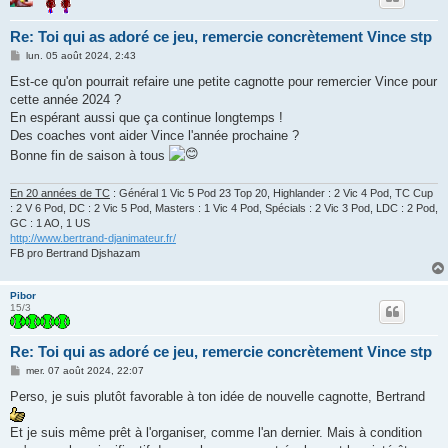
Re: Toi qui as adoré ce jeu, remercie concrètement Vince stp
M
lun. 05 août 2024, 2:43
e
s
Est-ce qu'on pourrait refaire une petite cagnotte pour remercier Vince pour
s
cette année 2024 ?
a
g
En espérant aussi que ça continue longtemps !
e
Des coaches vont aider Vince l'année prochaine ?
Bonne fin de saison à tous
En 20 années de TC
: Général 1 Vic 5 Pod 23 Top 20, Highlander : 2 Vic 4 Pod, TC Cup
: 2 V 6 Pod, DC : 2 Vic 5 Pod, Masters : 1 Vic 4 Pod, Spécials : 2 Vic 3 Pod, LDC : 2 Pod,
GC : 1 AO, 1 US
http://www.bertrand-djanimateur.fr/
FB pro Bertrand Djshazam
Pibor
15/3
Re: Toi qui as adoré ce jeu, remercie concrètement Vince stp
M
mer. 07 août 2024, 22:07
e
s
Perso, je suis plutôt favorable à ton idée de nouvelle cagnotte, Bertrand
s
a
g
Et je suis même prêt à l'organiser, comme l'an dernier. Mais à condition
e