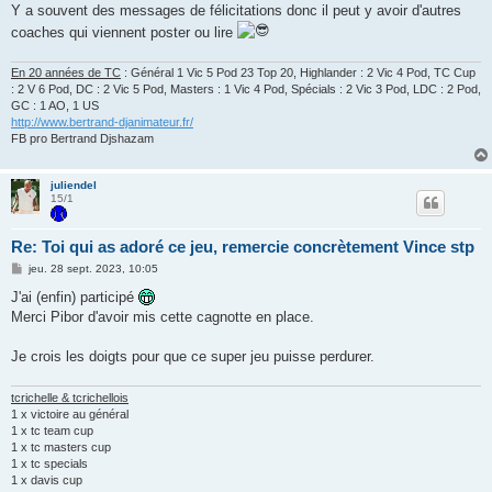
e
Y a souvent des messages de félicitations donc il peut y avoir d'autres
coaches qui viennent poster ou lire
En 20 années de TC
: Général 1 Vic 5 Pod 23 Top 20, Highlander : 2 Vic 4 Pod, TC Cup
: 2 V 6 Pod, DC : 2 Vic 5 Pod, Masters : 1 Vic 4 Pod, Spécials : 2 Vic 3 Pod, LDC : 2 Pod,
GC : 1 AO, 1 US
http://www.bertrand-djanimateur.fr/
FB pro Bertrand Djshazam
juliendel
15/1
Re: Toi qui as adoré ce jeu, remercie concrètement Vince stp
M
jeu. 28 sept. 2023, 10:05
e
s
J'ai (enfin) participé
s
Merci Pibor d'avoir mis cette cagnotte en place.
a
g
e
Je crois les doigts pour que ce super jeu puisse perdurer.
tcrichelle & tcrichellois
1 x victoire au général
1 x tc team cup
1 x tc masters cup
1 x tc specials
1 x davis cup