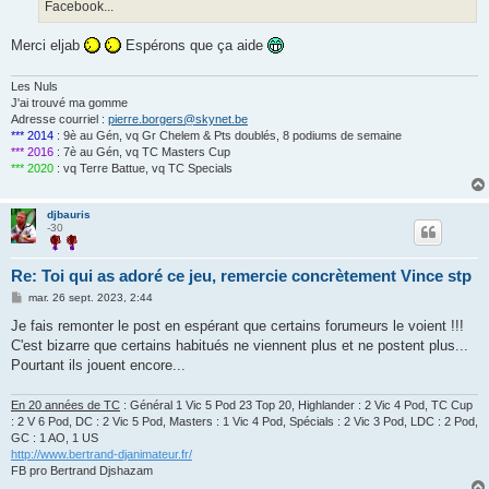
Facebook...
Merci eljab
Espérons que ça aide
Les Nuls
J'ai trouvé ma gomme
Adresse courriel :
pierre.borgers@skynet.be
*** 2014
: 9è au Gén, vq Gr Chelem & Pts doublés, 8 podiums de semaine
*** 2016
: 7è au Gén, vq TC Masters Cup
*** 2020
: vq Terre Battue, vq TC Specials
djbauris
-30
Re: Toi qui as adoré ce jeu, remercie concrètement Vince stp
M
mar. 26 sept. 2023, 2:44
e
s
Je fais remonter le post en espérant que certains forumeurs le voient !!!
s
C'est bizarre que certains habitués ne viennent plus et ne postent plus...
a
g
Pourtant ils jouent encore...
e
En 20 années de TC
: Général 1 Vic 5 Pod 23 Top 20, Highlander : 2 Vic 4 Pod, TC Cup
: 2 V 6 Pod, DC : 2 Vic 5 Pod, Masters : 1 Vic 4 Pod, Spécials : 2 Vic 3 Pod, LDC : 2 Pod,
GC : 1 AO, 1 US
http://www.bertrand-djanimateur.fr/
FB pro Bertrand Djshazam