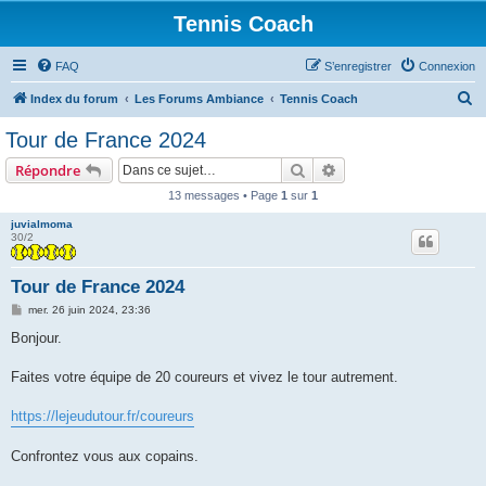
Tennis Coach
FAQ
S’enregistrer
Connexion
R
Index du forum
Les Forums Ambiance
Tennis Coach
e
Tour de France 2024
c
Rechercher
Recherche avancée
Répondre
h
13 messages • Page
1
sur
1
e
juvialmoma
r
30/2
c
h
Tour de France 2024
e
M
mer. 26 juin 2024, 23:36
e
r
s
Bonjour.
s
a
g
Faites votre équipe de 20 coureurs et vivez le tour autrement.
e
https://lejeudutour.fr/coureurs
Confrontez vous aux copains.