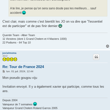
A te lire, je pense qu’on sera sans doute pas les meilleurs… sauf
accident
C'est clair, mais comme c'est bientôt les JO on va dire que "l'essentiel
est de participer" et de pas finir dernier
Quentin Team - Alber Team
11 Victoires (dont 1 Grand Chelem et 4 Masters 1000)
22 Podiums - 64 Top 10
juvialmoma
30/2
Re: Tour de France 2024
M
lun. 01 juil. 2024, 12:44
e
s
Mon pseudo gougou viju
s
a
g
Invitation envoyé. Il y a également xavier qui participe, comme tous les
e
ans.
Depuis 2004
Vainqueur de 7 semaines
Vainqueur Grand Chelem Roland Garros 2005