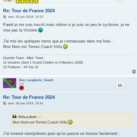
Re: Tour de France 2024
M
sam. 29 juin 2024, 10:12
e
s
Pareil je me suis inscrit mais même si je suis un peu le cyclisme, je ne
s
vise pas la Victoire
a
g
e
J'ai mis les quelques noms que je connaissais dans ma liste...
Mon Nom est Tennis Coach Virfa
Quentin Team - Alber Team
11 Victoires (dont 1 Grand Chelem et 4 Masters 1000)
22 Podiums - 64 Top 10
Dun_Laoghaire_Coach
2/6
Re: Tour de France 2024
M
sam. 29 juin 2024, 15:41
e
s
s
Virfa
a écrit :
↑
a
g
Mon Nom est Tennis Coach Virfa
e
J’ai inversé nom/prénom pour qu’on puisse se trouver facilement :