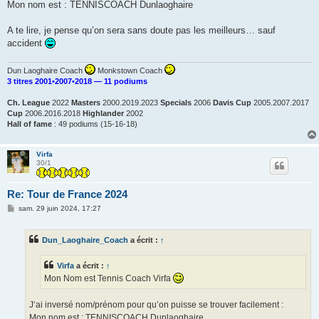
Mon nom est : TENNISCOACH Dunlaoghaire
A te lire, je pense qu’on sera sans doute pas les meilleurs… sauf
accident
Dun Laoghaire Coach
Monkstown Coach
3 titres 2001•2007•2018 — 11 podiums
Ch. League
2022
Masters
2000.2019.2023
Specials
2006
Davis Cup
2005.2007.2017
Cup
2006.2016.2018
Highlander
2002
Hall of fame
: 49 podiums (15-16-18)
Virfa
30/1
Re: Tour de France 2024
M
sam. 29 juin 2024, 17:27
e
s
s
Dun_Laoghaire_Coach
a écrit :
↑
a
g
e
Virfa
a écrit :
↑
Mon Nom est Tennis Coach Virfa
J’ai inversé nom/prénom pour qu’on puisse se trouver facilement :
Mon nom est : TENNISCOACH Dunlaoghaire