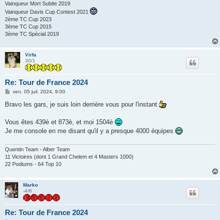
Vainqueur Mort Subite 2019
Vainqueur Davis Cup Contest 2021
2ème TC Cup 2023
3ème TC Cup 2015
3ème TC Spécial 2019
Virfa
30/1
Re: Tour de France 2024
M
ven. 05 juil. 2024, 9:00
e
s
Bravo les gars, je suis loin derrière vous pour l'instant
s
a
g
Vous êtes 439è et 873è, et moi 1504è
e
Je me console en me disant qu'il y a presque 4000 équipes
Quentin Team - Alber Team
11 Victoires (dont 1 Grand Chelem et 4 Masters 1000)
22 Podiums - 64 Top 10
Marko
-4/6
Re: Tour de France 2024