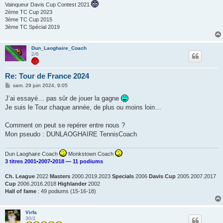
Vainqueur Davis Cup Contest 2021
2ème TC Cup 2023
3ème TC Cup 2015
3ème TC Spécial 2019
Dun_Laoghaire_Coach
2/6
Re: Tour de France 2024
M
sam. 29 juin 2024, 9:05
e
s
J’ai essayé… pas sûr de jouer la gagne
s
Je suis le Tour chaque année, de plus ou moins loin…
a
g
e
Comment on peut se repérer entre nous ?
Mon pseudo : DUNLAOGHAIRE TennisCoach
Dun Laoghaire Coach
Monkstown Coach
3 titres 2001•2007•2018 — 11 podiums
Ch. League
2022
Masters
2000.2019.2023
Specials
2006
Davis Cup
2005.2007.2017
Cup
2006.2016.2018
Highlander
2002
Hall of fame
: 49 podiums (15-16-18)
Virfa
30/1