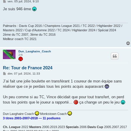
M
ven. 05 juil. 2024, 9:10
e
s
Je suis 946 ème
s
a
g
e
Palmarès : Davis Cup 2016 / Champions League 2021 / TC 2022 / Highlander 2022 /
Masters 2022 / Cup d'Automne 2022 / TC 2024 / Highlander 2024 / Spécial 2024
2ème du TC 2007, 3ème du TC 2016
Meilleur coach TC 2021
Dun_Laoghaire_Coach
2/6
Re: Tour de France 2024
M
dim. 07 juil. 2024, 11:33
e
s
J’ai fait une jolie boulette en transférant 1 coureur de mon équipe sans
s
réaliser que ce je perdais tous les points acquis auparavant
a
g
e
Un peu comme si au TC, Vince décidait que pour tout transfert, on perd
tous les points que le joueur a rapporté…
ça change un peu le jeu
Dun Laoghaire Coach
Monkstown Coach
3 titres 2001•2007•2018 — 11 podiums
Ch. League
2022
Masters
2000.2019.2023
Specials
2006
Davis Cup
2005.2007.2017