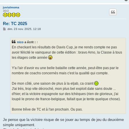
juvialmoma
30/2
Re: TC 2025
M
dim. 23 nov. 2025, 12:18
e
s
s
nico
a écrit :
↑
a
g
En checkant les résultats de Davis Cup, je me rends compte ne pas
e
avoir félicité le vainqueur de cette édition : bravo Arno, la Classe à tous
les étages cette année
Y'a l'air d'avoir eu une belle bataille cette année, peut-être pas par le
nombre de coachs concernés mais c'est la qualité qui compte.
De mon côté, une saison de plus à la eljab, ca craint
J'ai très, trop vite décroché, mon plus bel exploit date sans doute ...
d'hier, et la victoire espagnole sur des tchèques (rien de glorieux, j'ai
loupé le prono de france-belgique, fallait que je tente quelque chose).
Bonne trêve de TC et à l'an prochain. Ou pas.
Je pense que la victoire risque de se jouer au temps de jeu du deuxième
simple uniquement.