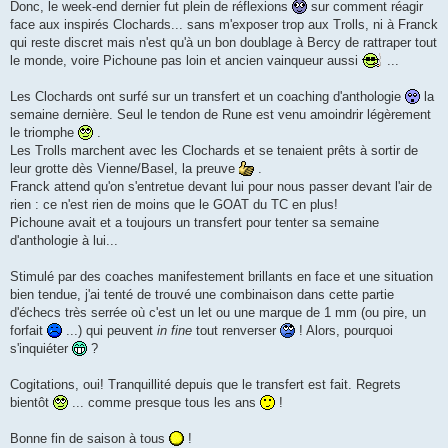
Donc, le week-end dernier fut plein de réflexions
sur comment réagir
face aux inspirés Clochards... sans m'exposer trop aux Trolls, ni à Franck
qui reste discret mais n'est qu'à un bon doublage à Bercy de rattraper tout
le monde, voire Pichoune pas loin et ancien vainqueur aussi
...
Les Clochards ont surfé sur un transfert et un coaching d'anthologie
la
semaine dernière. Seul le tendon de Rune est venu amoindrir légèrement
le triomphe
.
Les Trolls marchent avec les Clochards et se tenaient prêts à sortir de
leur grotte dès Vienne/Basel, la preuve
.
Franck attend qu'on s'entretue devant lui pour nous passer devant l'air de
rien : ce n'est rien de moins que le GOAT du TC en plus!
Pichoune avait et a toujours un transfert pour tenter sa semaine
d'anthologie à lui...
Stimulé par des coaches manifestement brillants en face et une situation
bien tendue, j'ai tenté de trouvé une combinaison dans cette partie
d'échecs très serrée où c'est un let ou une marque de 1 mm (ou pire, un
forfait
...) qui peuvent
in fine
tout renverser
! Alors, pourquoi
s'inquiéter
?
Cogitations, oui! Tranquillité depuis que le transfert est fait. Regrets
bientôt
... comme presque tous les ans
!
Bonne fin de saison à tous
!