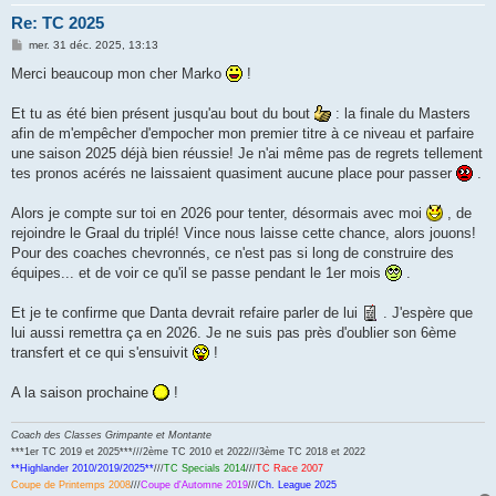
Re: TC 2025
M
mer. 31 déc. 2025, 13:13
e
s
Merci beaucoup mon cher Marko
!
s
a
g
Et tu as été bien présent jusqu'au bout du bout
: la finale du Masters
e
afin de m'empêcher d'empocher mon premier titre à ce niveau et parfaire
une saison 2025 déjà bien réussie! Je n'ai même pas de regrets tellement
tes pronos acérés ne laissaient quasiment aucune place pour passer
.
Alors je compte sur toi en 2026 pour tenter, désormais avec moi
, de
rejoindre le Graal du triplé! Vince nous laisse cette chance, alors jouons!
Pour des coaches chevronnés, ce n'est pas si long de construire des
équipes... et de voir ce qu'il se passe pendant le 1er mois
.
Et je te confirme que Danta devrait refaire parler de lui
. J'espère que
lui aussi remettra ça en 2026. Je ne suis pas près d'oublier son 6ème
transfert et ce qui s'ensuivit
!
A la saison prochaine
!
Coach des Classes Grimpante et Montante
***1er TC 2019 et 2025***///2ème TC 2010 et 2022///3ème TC 2018 et 2022
**Highlander 2010/2019/2025**
///
TC Specials 2014
///
TC Race 2007
Coupe de Printemps 2008
///
Coupe d'Automne 2019
///
Ch. League 2025