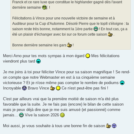
Franck et ce rare luxe que constitue le highlander gagné dès l'avant
dernière semaine
!
Félicitations à Vince pour une nouvelle victoire de semaine et à
Auditeur pour la Cup d'Automne. Désolé Pierre que le top8 s'éloigne : ta
saison reste très bonne, notamment la 1ère partie
! En tout cas, ça a
été un plaisir d'échanger avec toi sur ce forum cette saison
.
Bonne dernière semaine les gars
!
Merci Arno pour tes mots sympas à mon égard
Mes félicitations
viendront plus tard
Je me joins à toi pour féliciter Vince pour sa saison magnifique ! Se rend-
on compte que notre Webmaster en est à sa cinquième semaine
victorieuse ? Et je n'ose même pas compter le nombre de podiums
Incroyable
Bravo Vince
Ce n'est peut-être pas fini !
C'est par ailleurs vrai que la première moitié de saison m'a été plus
favorable que la suite. Je ne fais pas (encore) le bilan de cette saison
mais je peux déjà dire que je me suis amusé (et passionné) comme
jamais...
Vive la saison 2026
Moi aussi, je vous souhaite à tous une bonne fin de saison