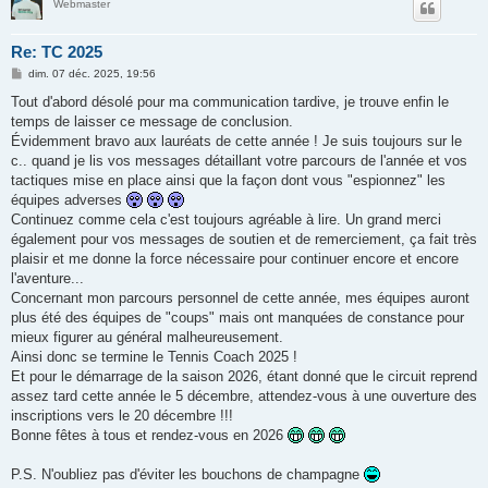
Webmaster
Re: TC 2025
M
dim. 07 déc. 2025, 19:56
e
s
Tout d'abord désolé pour ma communication tardive, je trouve enfin le
s
temps de laisser ce message de conclusion.
a
g
Évidemment bravo aux lauréats de cette année ! Je suis toujours sur le
e
c.. quand je lis vos messages détaillant votre parcours de l'année et vos
tactiques mise en place ainsi que la façon dont vous "espionnez" les
équipes adverses
Continuez comme cela c'est toujours agréable à lire. Un grand merci
également pour vos messages de soutien et de remerciement, ça fait très
plaisir et me donne la force nécessaire pour continuer encore et encore
l'aventure...
Concernant mon parcours personnel de cette année, mes équipes auront
plus été des équipes de "coups" mais ont manquées de constance pour
mieux figurer au général malheureusement.
Ainsi donc se termine le Tennis Coach 2025 !
Et pour le démarrage de la saison 2026, étant donné que le circuit reprend
assez tard cette année le 5 décembre, attendez-vous à une ouverture des
inscriptions vers le 20 décembre !!!
Bonne fêtes à tous et rendez-vous en 2026
P.S. N'oubliez pas d'éviter les bouchons de champagne