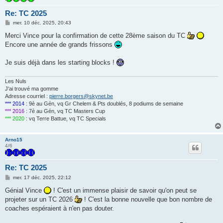
Re: TC 2025
M
mer. 10 déc. 2025, 20:43
e
s
Merci Vince pour la confirmation de cette 28ème saison du TC
s
Encore une année de grands frissons
a
g
e
Je suis déjà dans les starting blocks !
Les Nuls
J'ai trouvé ma gomme
Adresse courriel :
pierre.borgers@skynet.be
*** 2014
: 9è au Gén, vq Gr Chelem & Pts doublés, 8 podiums de semaine
*** 2016
: 7è au Gén, vq TC Masters Cup
*** 2020
: vq Terre Battue, vq TC Specials
Arno15
4/6
Re: TC 2025
M
mer. 17 déc. 2025, 22:12
e
s
Génial Vince
! C'est un immense plaisir de savoir qu'on peut se
s
projeter sur un TC 2026
! C'est la bonne nouvelle que bon nombre de
a
g
coaches espéraient à n'en pas douter.
e