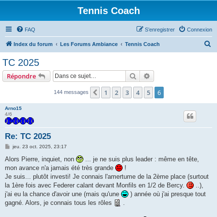
Tennis Coach
FAQ
S’enregistrer
Connexion
R
Index du forum
Les Forums Ambiance
Tennis Coach
e
TC 2025
c
Rechercher
Recherche avancée
Répondre
h
e
1
2
3
4
5
6
Précédente
144 messages
r
Arno15
c
4/6
h
Re: TC 2025
e
M
jeu. 23 oct. 2025, 23:17
r
e
s
Alors Pierre, inquiet, non
... je ne suis plus leader : même en tête,
s
mon avance n'a jamais été très grande
!
a
g
Je suis... plutôt investi! Je connais l'amertume de la 2ème place (surtout
e
la 1ère fois avec Federer calant devant Monfils en 1/2 de Bercy.
..),
j'ai eu la chance d'avoir une (mais qu'une
) année où j'ai presque tout
gagné. Alors, je connais tous les rôles
.