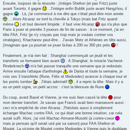
Ensuite, toujours de la réussite : j'intègre Shelton (et pas Fritz) juste
avant Toronto, il gagne
. J'intègre enfin Bublik juste avant Hangzhou, il
gagne
. Là, j'ai commencé à me dire que c'était peut-être mon année
... Alors Alcaraz se tord la cheville à Tokyo (mais bat Fritz quand
même
) et tout devient limpide : il faut virer Alcaraz
qui n'a plus que
Paris à jouer et prendre 3 joueurs de fin de saison : à ce moment, j'ai en
tête FAA, Fritz (je n'y croyais pas trop mais je voulais contrer vos
stratégies), Khachanov peut-être... J'avais Metz et Athènes en tête aussi,
j'imaginais que ça pourrait se jouer là-bas à 200 ou 300 pts près
!
Finalement, je n'ai rien fait : Shanghaï commençait un jeudi et les
transferts se fermaient bien avant
. A Shanghaï, le miracle Vacherot-
Rinderknech
m'a fait passer tranquille une semaine que je redoutais.
Arrive ensuite l'attaque d'anthologie
de Danta et toute la semaine, je
vois ses 3 transférés (Rune, Félix et Medvedev) avancer à chaque tour et
les points tomber
. J'étais admiratif
, il a repris la tête. Mais il y a
eu un petit signe, un petit accroc : c'est la blessure de Rune
.
Du coup, avant Basel et Vienne, je me suis bien cassé la tête
pour
mon dernier transfert. Je savais que Franck avait bien manoeuvré aussi :
ceci m'a empêché de virer Alcaraz. J'hésitais aussi à simplement
échanger Machac contre FAA, ce qui était une bonne intuition, car cela
aurait suffi. Alors, j'ai viré Machac-Atmane-Musetti (à contre-coeur
mais je pensais qu'il serait usé par sa saison) pour FAA-Shelton et
Moutet. La victoire de Moutet contre Medvedev à Vienne puis le doublage