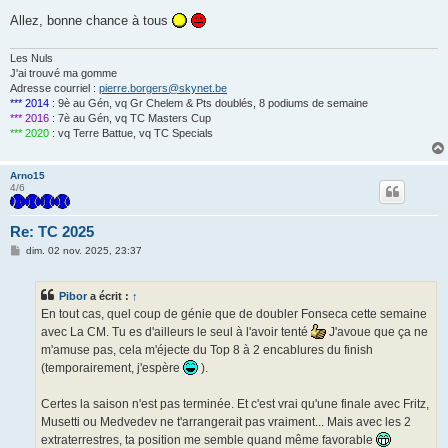
Allez, bonne chance à tous
Les Nuls
J'ai trouvé ma gomme
Adresse courriel :
pierre.borgers@skynet.be
*** 2014
: 9è au Gén, vq Gr Chelem & Pts doublés, 8 podiums de semaine
*** 2016
: 7è au Gén, vq TC Masters Cup
*** 2020
: vq Terre Battue, vq TC Specials
Arno15
4/6
Re: TC 2025
M
dim. 02 nov. 2025, 23:37
e
s
s
Pibor
a écrit :
↑
a
g
En tout cas, quel coup de génie que de doubler Fonseca cette semaine
e
avec La CM. Tu es d'ailleurs le seul à l'avoir tenté
J'avoue que ça ne
m'amuse pas, cela m'éjecte du Top 8 à 2 encablures du finish
(temporairement, j'espère
).
Certes la saison n'est pas terminée. Et c'est vrai qu'une finale avec Fritz,
Musetti ou Medvedev ne t'arrangerait pas vraiment... Mais avec les 2
extraterrestres, ta position me semble quand même favorable