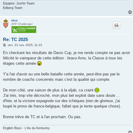
Equipes: Just'in Team
Edberg Team
nico
ATP Challenger
Re: TC 2025
M
ven. 21 nov. 2025, 11:15
e
s
En checkant les résultats de Davis Cup, je me rends compte ne pas avoir
s
félicité le vainqueur de cette édition : bravo Arno, la Classe à tous les
a
g
étages cette année
e
Y'a l'air d'avoir eu une belle bataille cette année, peut-être pas par le
nombre de coachs concernés mais c'est la qualité qui compte.
De mon côté, une saison de plus à la eljab, ca craint
J'ai très, trop vite décroché, mon plus bel exploit date sans doute ...
d'hier, et la victoire espagnole sur des tchèques (rien de glorieux, j'ai
loupé le prono de france-belgique, fallait que je tente quelque chose).
Bonne trêve de TC et à l'an prochain. Ou pas.
English Boys - L'As du Kentucky