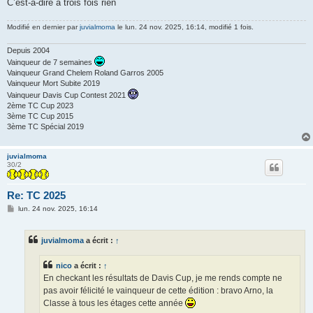
C’est-à-dire à trois fois rien
Modifié en dernier par
juvialmoma
le lun. 24 nov. 2025, 16:14, modifié 1 fois.
Depuis 2004
Vainqueur de 7 semaines
Vainqueur Grand Chelem Roland Garros 2005
Vainqueur Mort Subite 2019
Vainqueur Davis Cup Contest 2021
2ème TC Cup 2023
3ème TC Cup 2015
3ème TC Spécial 2019
juvialmoma
30/2
Re: TC 2025
M
lun. 24 nov. 2025, 16:14
e
s
s
juvialmoma
a écrit :
↑
a
g
e
nico
a écrit :
↑
En checkant les résultats de Davis Cup, je me rends compte ne
pas avoir félicité le vainqueur de cette édition : bravo Arno, la
Classe à tous les étages cette année