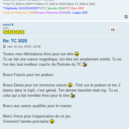
***1er TC 2019 et 2025***///2ème TC 2010 et 2022///3ème TC 2018 et 2022
**Highlander 2010/2019/2025**
///
TC Specials 2014
///
TC Race 2007
Coupe de Printemps 2008
///
Coupe d'Automne 2019
///
Ch. League 2025
chris78
30/1
Re: TC 2025
M
mar. 11 nov. 2025, 19:59
e
s
Toutes mes félicitations Arno pour ton titre
.
s
Tu as fait une saison magnifique, ton titre est amplement mérité. Tu es
a
g
l'un des tout meilleur coachs de l'histoire du TC
.
e
Bravo Franck pour ton podium.
Bravo Danta pour ton immense saison
. Finir sur le podium et tes 2
teams dans le top5, c'est génial. Ton dernier transfert était top. Tu es
celui qui a fait trembler Arno pour le titre
.
Bravo aux autres qualifiés pour le master.
Merci Vince pour l'organisation de ce jeu.
Vivement l'année prochaine
.