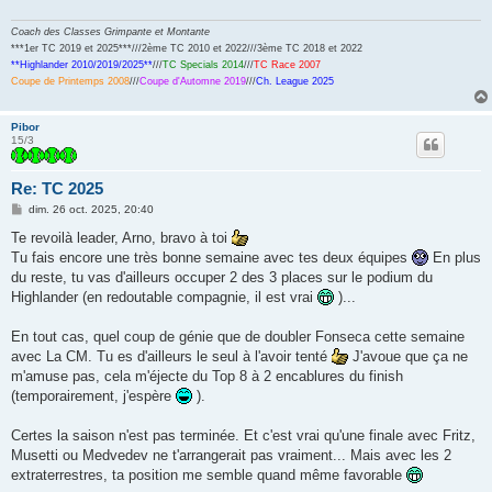
Coach des Classes Grimpante et Montante
***1er TC 2019 et 2025***///2ème TC 2010 et 2022///3ème TC 2018 et 2022
**Highlander 2010/2019/2025**
///
TC Specials 2014
///
TC Race 2007
Coupe de Printemps 2008
///
Coupe d'Automne 2019
///
Ch. League 2025
Pibor
15/3
Re: TC 2025
M
dim. 26 oct. 2025, 20:40
e
s
Te revoilà leader, Arno, bravo à toi
s
Tu fais encore une très bonne semaine avec tes deux équipes
En plus
a
g
du reste, tu vas d'ailleurs occuper 2 des 3 places sur le podium du
e
Highlander (en redoutable compagnie, il est vrai
)...
En tout cas, quel coup de génie que de doubler Fonseca cette semaine
avec La CM. Tu es d'ailleurs le seul à l'avoir tenté
J'avoue que ça ne
m'amuse pas, cela m'éjecte du Top 8 à 2 encablures du finish
(temporairement, j'espère
).
Certes la saison n'est pas terminée. Et c'est vrai qu'une finale avec Fritz,
Musetti ou Medvedev ne t'arrangerait pas vraiment... Mais avec les 2
extraterrestres, ta position me semble quand même favorable