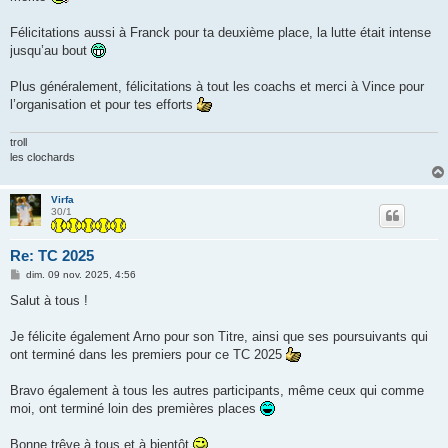
Félicitations aussi à Franck pour ta deuxième place, la lutte était intense
jusqu’au bout
Plus généralement, félicitations à tout les coachs et merci à Vince pour
l’organisation et pour tes efforts
troll
les clochards
Virfa
30/1
Re: TC 2025
M
dim. 09 nov. 2025, 4:56
e
s
Salut à tous !
s
a
g
Je félicite également Arno pour son Titre, ainsi que ses poursuivants qui
e
ont terminé dans les premiers pour ce TC 2025
Bravo également à tous les autres participants, même ceux qui comme
moi, ont terminé loin des premières places
Bonne trêve à tous et à bientôt