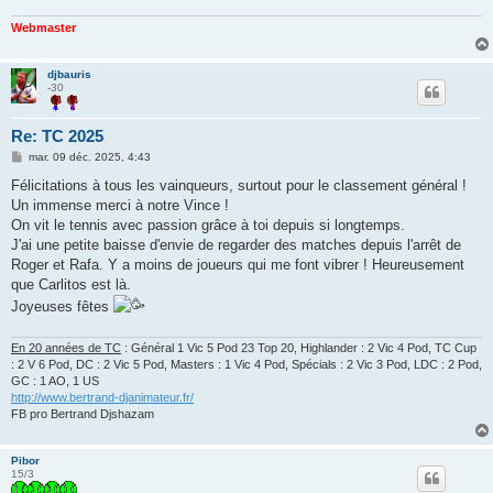
Webmaster
djbauris
-30
Re: TC 2025
M
mar. 09 déc. 2025, 4:43
e
s
Félicitations à tous les vainqueurs, surtout pour le classement général !
s
Un immense merci à notre Vince !
a
g
On vit le tennis avec passion grâce à toi depuis si longtemps.
e
J'ai une petite baisse d'envie de regarder des matches depuis l'arrêt de
Roger et Rafa. Y a moins de joueurs qui me font vibrer ! Heureusement
que Carlitos est là.
Joyeuses fêtes
En 20 années de TC
: Général 1 Vic 5 Pod 23 Top 20, Highlander : 2 Vic 4 Pod, TC Cup
: 2 V 6 Pod, DC : 2 Vic 5 Pod, Masters : 1 Vic 4 Pod, Spécials : 2 Vic 3 Pod, LDC : 2 Pod,
GC : 1 AO, 1 US
http://www.bertrand-djanimateur.fr/
FB pro Bertrand Djshazam
Pibor
15/3