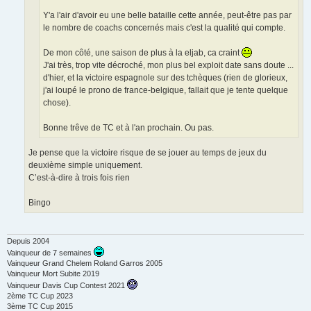
Y'a l'air d'avoir eu une belle bataille cette année, peut-être pas par
le nombre de coachs concernés mais c'est la qualité qui compte.
De mon côté, une saison de plus à la eljab, ca craint
J'ai très, trop vite décroché, mon plus bel exploit date sans doute ...
d'hier, et la victoire espagnole sur des tchèques (rien de glorieux,
j'ai loupé le prono de france-belgique, fallait que je tente quelque
chose).
Bonne trêve de TC et à l'an prochain. Ou pas.
Je pense que la victoire risque de se jouer au temps de jeux du
deuxième simple uniquement.
C’est-à-dire à trois fois rien
Bingo
Depuis 2004
Vainqueur de 7 semaines
Vainqueur Grand Chelem Roland Garros 2005
Vainqueur Mort Subite 2019
Vainqueur Davis Cup Contest 2021
2ème TC Cup 2023
3ème TC Cup 2015