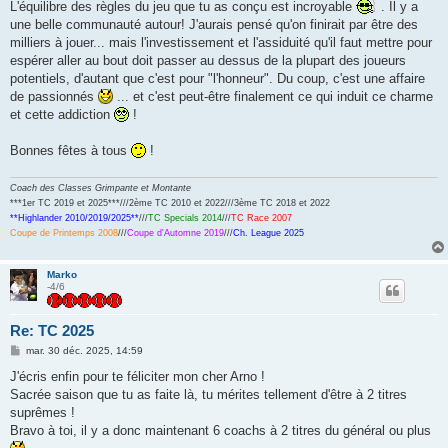
L'équilibre des règles du jeu que tu as conçu est incroyable
. Il y a
une belle communauté autour! J'aurais pensé qu'on finirait par être des
milliers à jouer... mais l'investissement et l'assiduité qu'il faut mettre pour
espérer aller au bout doit passer au dessus de la plupart des joueurs
potentiels, d'autant que c'est pour "l'honneur". Du coup, c'est une affaire
de passionnés
... et c'est peut-être finalement ce qui induit ce charme
et cette addiction
!
Bonnes fêtes à tous
!
Coach des Classes Grimpante et Montante
***1er TC 2019 et 2025***///2ème TC 2010 et 2022///3ème TC 2018 et 2022
**Highlander 2010/2019/2025**
///
TC Specials 2014
///
TC Race 2007
Coupe de Printemps 2008
///
Coupe d'Automne 2019
///
Ch. League 2025
Marko
-4/6
Re: TC 2025
M
mar. 30 déc. 2025, 14:59
e
s
J'écris enfin pour te féliciter mon cher Arno !
s
Sacrée saison que tu as faite là, tu mérites tellement d'être à 2 titres
a
g
suprêmes !
e
Bravo à toi, il y a donc maintenant 6 coachs à 2 titres du général ou plus