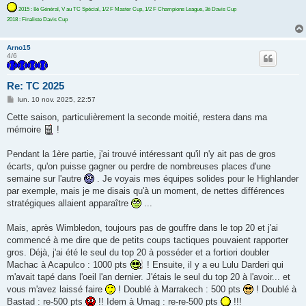
2015 : 8è Général, V au TC Spécial, 1/2 F Master Cup, 1/2 F Champions League, 3è Davis Cup
2018 : Finaliste Davis Cup
Arno15
4/6
Re: TC 2025
M
lun. 10 nov. 2025, 22:57
e
s
Cette saison, particulièrement la seconde moitié, restera dans ma
s
mémoire
!
a
g
e
Pendant la 1ère partie, j'ai trouvé intéressant qu'il n'y ait pas de gros
écarts, qu'on puisse gagner ou perdre de nombreuses places d'une
semaine sur l'autre
. Je voyais mes équipes solides pour le Highlander
par exemple, mais je me disais qu'à un moment, de nettes différences
stratégiques allaient apparaître
...
Mais, après Wimbledon, toujours pas de gouffre dans le top 20 et j'ai
commencé à me dire que de petits coups tactiques pouvaient rapporter
gros. Déjà, j'ai été le seul du top 20 à posséder et a fortiori doubler
Machac à Acapulco : 1000 pts
! Ensuite, il y a eu Lulu Darderi qui
m'avait tapé dans l'oeil l'an dernier. J'étais le seul du top 20 à l'avoir... et
vous m'avez laissé faire
! Doublé à Marrakech : 500 pts
! Doublé à
Bastad : re-500 pts
!! Idem à Umag : re-re-500 pts
!!!