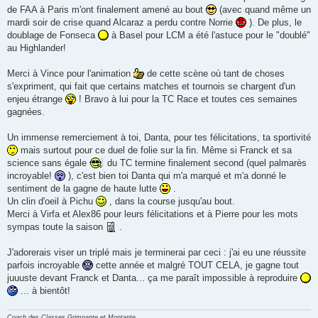
de FAA à Paris m'ont finalement amené au bout
(avec quand même un
mardi soir de crise quand Alcaraz a perdu contre Norrie
). De plus, le
doublage de Fonseca
à Basel pour LCM a été l'astuce pour le "doublé"
au Highlander!
Merci à Vince pour l'animation
de cette scène où tant de choses
s'expriment, qui fait que certains matches et tournois se chargent d'un
enjeu étrange
! Bravo à lui pour la TC Race et toutes ces semaines
gagnées.
Un immense remerciement à toi, Danta, pour tes félicitations, ta sportivité
mais surtout pour ce duel de folie sur la fin. Même si Franck et sa
science sans égale
du TC termine finalement second (quel palmarès
incroyable!
), c'est bien toi Danta qui m'a marqué et m'a donné le
sentiment de la gagne de haute lutte
.
Un clin d'oeil à Pichu
, dans la course jusqu'au bout.
Merci à Virfa et Alex86 pour leurs félicitations et à Pierre pour les mots
sympas toute la saison
.
J'adorerais viser un triplé mais je terminerai par ceci : j'ai eu une réussite
parfois incroyable
cette année et malgré TOUT CELA, je gagne tout
juuuste devant Franck et Danta... ça me paraît impossible à reproduire
... à bientôt!
Coach des Classes Grimpante et Montante