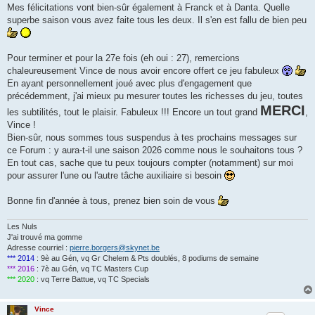
Mes félicitations vont bien-sûr également à Franck et à Danta. Quelle
superbe saison vous avez faite tous les deux. Il s'en est fallu de bien peu
Pour terminer et pour la 27e fois (eh oui : 27), remercions
chaleureusement Vince de nous avoir encore offert ce jeu fabuleux
En ayant personnellement joué avec plus d'engagement que
précédemment, j'ai mieux pu mesurer toutes les richesses du jeu, toutes
MERCI
les subtilités, tout le plaisir. Fabuleux !!! Encore un tout grand
,
Vince !
Bien-sûr, nous sommes tous suspendus à tes prochains messages sur
ce Forum : y aura-t-il une saison 2026 comme nous le souhaitons tous ?
En tout cas, sache que tu peux toujours compter (notamment) sur moi
pour assurer l'une ou l'autre tâche auxiliaire si besoin
Bonne fin d'année à tous, prenez bien soin de vous
Les Nuls
J'ai trouvé ma gomme
Adresse courriel :
pierre.borgers@skynet.be
*** 2014
: 9è au Gén, vq Gr Chelem & Pts doublés, 8 podiums de semaine
*** 2016
: 7è au Gén, vq TC Masters Cup
*** 2020
: vq Terre Battue, vq TC Specials
Vince