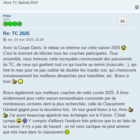
3ème TC Spécial 2019
Pibor
15/3
Re: TC 2025
M
lun. 24 nov. 2025, 22:29
e
s
Avec la Coupe Davis, le rideau se referme sur cette saison 2025
s
C'est le moment de féliciter tous les coaches participants. Tous
a
g
ensemble, nous formons cette incroyable communauté des passionnés
e
du TC, de ceux qui guettent tout ce qui touche au tennis (masculin...), qui
font le max pour ne pas oublier de doubler les mardis soir, qui choisissent
minutieusement les meilleurs dimanches pour transférer, etc. Bravo à
tous
Bravo également aux meilleurs coaches de cette cuvée 2025. À Arno
évidemment pour cette saison extraordinaire couronnée par de
nombreuses victoires dont la plus recherchée, celle du Classement
Général gagné pour la deuxième fois. Un tout grand bravo à toi, Arno
J'ai aussi beaucoup apprécié nos échanges sur le Forum. C'était
sympa
Y compris d'ailleurs l'analyse très précise que tu as faite de
ta saison. Il n'y a pas de hasard : un tel sens tactique ne peut amener
que très haut dans le classement