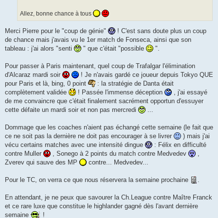
Allez, bonne chance à tous
Merci Pierre pour le "coup de génie"
! C'est sans doute plus un coup
de chance mais j'avais vu le 1er match de Fonseca, ainsi que son
tableau : j'ai alors "senti
" que c'était "possible
".
Pour passer à Paris maintenant, quel coup de Trafalgar l'élimination
d'Alcaraz mardi soir
! Je n'avais gardé ce joueur depuis Tokyo QUE
pour Paris et là, bing, 0 point
: la stratégie de Danta était
complètement validée
! Passée l'immense déception
, j'ai essayé
de me convaincre que c'était finalement sacrément opportun d'essuyer
cette défaite un mardi soir et non pas mercredi
...
Dommage que les coaches n'aient pas échangé cette semaine (le fait que
ce ne soit pas la dernière ne doit pas encourager à se livrer
) mais j'ai
vécu certains matches avec une intensité dingue
: Félix en difficulté
contre Muller
, Sonego à 2 points du match contre Medvedev
,
Zverev qui sauve des MP
contre... Medvedev...
Pour le TC, on verra ce que nous réservera la semaine prochaine
.
En attendant, je ne peux que savourer la Ch.League contre Maître Franck
et ce rare luxe que constitue le highlander gagné dès l'avant dernière
semaine
!