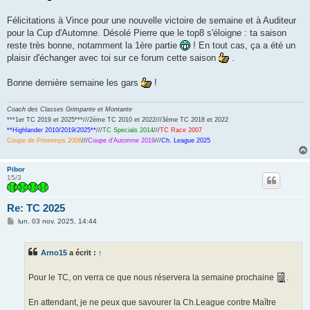
Félicitations à Vince pour une nouvelle victoire de semaine et à Auditeur
pour la Cup d'Automne. Désolé Pierre que le top8 s'éloigne : ta saison
reste très bonne, notamment la 1ère partie
! En tout cas, ça a été un
plaisir d'échanger avec toi sur ce forum cette saison
.
Bonne dernière semaine les gars
!
Coach des Classes Grimpante et Montante
***1er TC 2019 et 2025***///2ème TC 2010 et 2022///3ème TC 2018 et 2022
**Highlander 2010/2019/2025**
///
TC Specials 2014
///
TC Race 2007
Coupe de Printemps 2008
///
Coupe d'Automne 2019
///
Ch. League 2025
Pibor
15/3
Re: TC 2025
M
lun. 03 nov. 2025, 14:44
e
s
s
Arno15
a écrit :
↑
a
g
e
Pour le TC, on verra ce que nous réservera la semaine prochaine
.
En attendant, je ne peux que savourer la Ch.League contre Maître