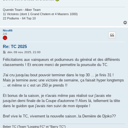
Quentin Team - Alber Team
11 Victoires (dont 1 Grand Chelem et 4 Masters 1000)
22 Podiums - 64 Top 10
Nico86
2/6
Re: TC 2025
M
dim. 09 nov. 2025, 21:00
e
s
Félicitations aux vainqueurs et podiumeurs du général et des différents
s
classements ! Et encore merci de permettre la poursuite du TC.
a
g
e
J'ai cru jusqu'au bout pouvoir terminer dans le top 30 ... je finis 31 !
Mais je termine avec une victoire de semaine, ça faisait hyper longtemps
... et même si c est un 250 je prends !!
Et bonus de la saison, je n'avais même pas réalisé sur j'avais ete
jusqu'en demi finale de la Coupe d'automne !! Alors là, tellement la tête
dans le guidon que j'avais rien suivi de mon épopée !
Bref vive le TC, vivement la nouvelle saison..la Dernière de Djoko??
Beber TC (Team "Looping FC" et "Barry TC")