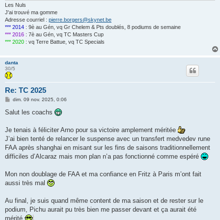
Les Nuls
J'ai trouvé ma gomme
Adresse courriel :
pierre.borgers@skynet.be
*** 2014
: 9è au Gén, vq Gr Chelem & Pts doublés, 8 podiums de semaine
*** 2016
: 7è au Gén, vq TC Masters Cup
*** 2020
: vq Terre Battue, vq TC Specials
danta
30/5
Re: TC 2025
M
dim. 09 nov. 2025, 0:06
e
s
Salut les coachs
s
a
g
Je tenais à féliciter Arno pour sa victoire amplement méritée
e
J’ai bien tenté de relancer le suspense avec un transfert medvedev rune
FAA après shanghai en misant sur les fins de saisons traditionnellement
difficiles d’Alcaraz mais mon plan n’a pas fonctionné comme espéré
Mon non doublage de FAA et ma confiance en Fritz à Paris m’ont fait
aussi très mal
Au final, je suis quand même content de ma saison et de rester sur le
podium, Pichu aurait pu très bien me passer devant et ça aurait été
mérité