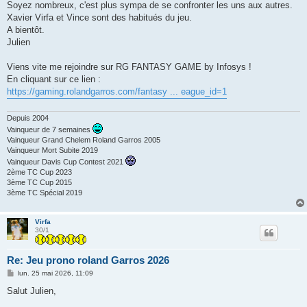
Soyez nombreux, c'est plus sympa de se confronter les uns aux autres.
Xavier Virfa et Vince sont des habitués du jeu.
A bientôt.
Julien
Viens vite me rejoindre sur RG FANTASY GAME by Infosys !
En cliquant sur ce lien :
https://gaming.rolandgarros.com/fantasy ... eague_id=1
Depuis 2004
Vainqueur de 7 semaines
Vainqueur Grand Chelem Roland Garros 2005
Vainqueur Mort Subite 2019
Vainqueur Davis Cup Contest 2021
2ème TC Cup 2023
3ème TC Cup 2015
3ème TC Spécial 2019
Virfa
30/1
Re: Jeu prono roland Garros 2026
M
lun. 25 mai 2026, 11:09
e
s
Salut Julien,
s
a