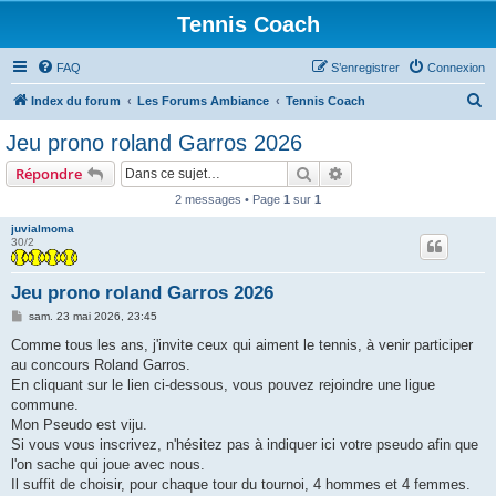
Tennis Coach
FAQ
S’enregistrer
Connexion
R
Index du forum
Les Forums Ambiance
Tennis Coach
e
Jeu prono roland Garros 2026
c
Rechercher
Recherche avancée
Répondre
h
2 messages • Page
1
sur
1
e
juvialmoma
r
30/2
c
h
Jeu prono roland Garros 2026
e
M
sam. 23 mai 2026, 23:45
e
r
s
Comme tous les ans, j'invite ceux qui aiment le tennis, à venir participer
s
au concours Roland Garros.
a
g
En cliquant sur le lien ci-dessous, vous pouvez rejoindre une ligue
e
commune.
Mon Pseudo est viju.
Si vous vous inscrivez, n'hésitez pas à indiquer ici votre pseudo afin que
l'on sache qui joue avec nous.
Il suffit de choisir, pour chaque tour du tournoi, 4 hommes et 4 femmes.