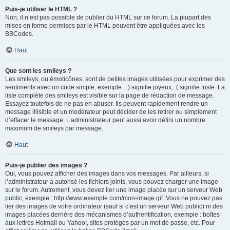
Puis-je utiliser le HTML ?
Non, il n’est pas possible de publier du HTML sur ce forum. La plupart des
mises en forme permises par le HTML peuvent être appliquées avec les
BBCodes.
Haut
Que sont les smileys ?
Les smileys, ou émoticônes, sont de petites images utilisées pour exprimer des
sentiments avec un code simple, exemple : :) signifie joyeux, :( signifie triste. La
liste complète des smileys est visible sur la page de rédaction de message.
Essayez toutefois de ne pas en abuser. Ils peuvent rapidement rendre un
message illisible et un modérateur peut décider de les retirer ou simplement
d’effacer le message. L’administrateur peut aussi avoir défini un nombre
maximum de smileys par message.
Haut
Puis-je publier des images ?
Oui, vous pouvez afficher des images dans vos messages. Par ailleurs, si
l’administrateur a autorisé les fichiers joints, vous pouvez charger une image
sur le forum. Autrement, vous devez lier une image placée sur un serveur Web
public, exemple : http://www.exemple.com/mon-image.gif. Vous ne pouvez pas
lier des images de votre ordinateur (sauf si c’est un serveur Web public) ni des
images placées derrière des mécanismes d’authentification, exemple : boîtes
aux lettres Hotmail ou Yahoo!, sites protégés par un mot de passe, etc. Pour