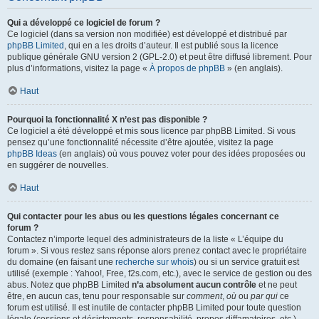
Qui a développé ce logiciel de forum ?
Ce logiciel (dans sa version non modifiée) est développé et distribué par
phpBB Limited
, qui en a les droits d’auteur. Il est publié sous la licence
publique générale GNU version 2 (GPL-2.0) et peut être diffusé librement. Pour
plus d’informations, visitez la page «
À propos de phpBB
» (en anglais).
Haut
Pourquoi la fonctionnalité X n’est pas disponible ?
Ce logiciel a été développé et mis sous licence par phpBB Limited. Si vous
pensez qu’une fonctionnalité nécessite d’être ajoutée, visitez la page
phpBB Ideas
(en anglais) où vous pouvez voter pour des idées proposées ou
en suggérer de nouvelles.
Haut
Qui contacter pour les abus ou les questions légales concernant ce
forum ?
Contactez n’importe lequel des administrateurs de la liste « L’équipe du
forum ». Si vous restez sans réponse alors prenez contact avec le propriétaire
du domaine (en faisant une
recherche sur whois
) ou si un service gratuit est
utilisé (exemple : Yahoo!, Free, f2s.com, etc.), avec le service de gestion ou des
abus. Notez que phpBB Limited
n’a absolument aucun contrôle
et ne peut
être, en aucun cas, tenu pour responsable sur
comment
,
où
ou
par qui
ce
forum est utilisé. Il est inutile de contacter phpBB Limited pour toute question