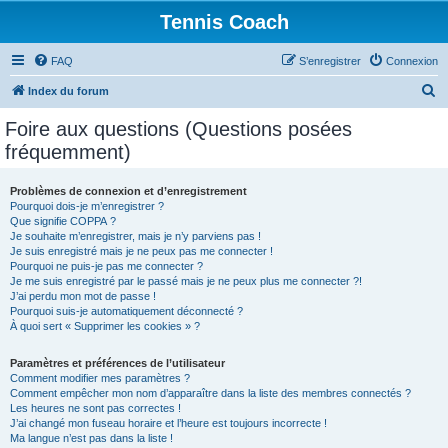
Tennis Coach
FAQ
S’enregistrer
Connexion
R
Index du forum
e
Foire aux questions (Questions posées
c
fréquemment)
h
e
Problèmes de connexion et d’enregistrement
Pourquoi dois-je m’enregistrer ?
r
Que signifie COPPA ?
c
Je souhaite m’enregistrer, mais je n’y parviens pas !
Je suis enregistré mais je ne peux pas me connecter !
h
Pourquoi ne puis-je pas me connecter ?
Je me suis enregistré par le passé mais je ne peux plus me connecter ?!
e
J’ai perdu mon mot de passe !
r
Pourquoi suis-je automatiquement déconnecté ?
À quoi sert « Supprimer les cookies » ?
Paramètres et préférences de l’utilisateur
Comment modifier mes paramètres ?
Comment empêcher mon nom d’apparaître dans la liste des membres connectés ?
Les heures ne sont pas correctes !
J’ai changé mon fuseau horaire et l’heure est toujours incorrecte !
Ma langue n’est pas dans la liste !