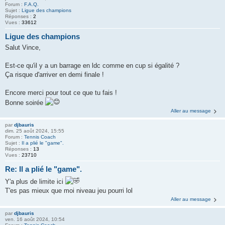
Forum :
F.A.Q.
Sujet :
Ligue des champions
Réponses :
2
Vues :
33612
Ligue des champions
Salut Vince,
Est-ce qu'il y a un barrage en ldc comme en cup si égalité ?
Ça risque d'arriver en demi finale !
Encore merci pour tout ce que tu fais !
Bonne soirée
Aller au message
par
djbauris
dim. 25 août 2024, 15:55
Forum :
Tennis Coach
Sujet :
Il a plié le "game".
Réponses :
13
Vues :
23710
Re: Il a plié le "game".
Y'a plus de limite ici
T'es pas mieux que moi niveau jeu pourri lol
Aller au message
par
djbauris
ven. 16 août 2024, 10:54