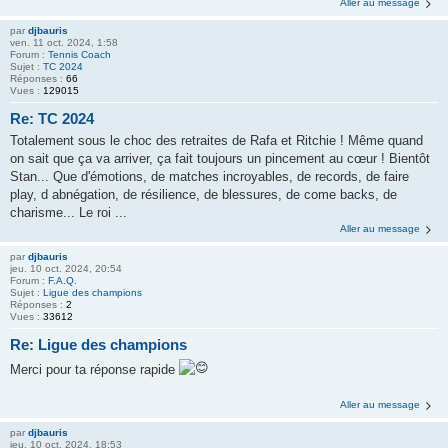
Aller au message
par
djbauris
ven. 11 oct. 2024, 1:58
Forum :
Tennis Coach
Sujet :
TC 2024
Réponses :
66
Vues :
129015
Re: TC 2024
Totalement sous le choc des retraites de Rafa et Ritchie ! Même quand
on sait que ça va arriver, ça fait toujours un pincement au cœur ! Bientôt
Stan... Que d'émotions, de matches incroyables, de records, de faire
play, d abnégation, de résilience, de blessures, de come backs, de
charisme... Le roi ...
Aller au message
par
djbauris
jeu. 10 oct. 2024, 20:54
Forum :
F.A.Q.
Sujet :
Ligue des champions
Réponses :
2
Vues :
33612
Re: Ligue des champions
Merci pour ta réponse rapide
Aller au message
par
djbauris
jeu. 10 oct. 2024, 18:53