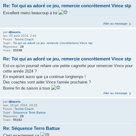
Re: Toi qui as adoré ce jeu, remercie concrètement Vince stp
Excellent merci beaucoup à toi
Aller au message
par
djbauris
lun. 05 août 2024, 2:43
Forum :
Tennis Coach
Sujet :
Toi qui as adoré ce jeu, remercie concrètement Vince stp
Réponses :
19
Vues :
33338
Re: Toi qui as adoré ce jeu, remercie concrètement Vince stp
Est-ce qu'on pourrait refaire une petite cagnotte pour remercier Vince pour
cette année 2024 ?
En espérant aussi que ça continue longtemps !
Des coaches vont aider Vince l'année prochaine ?
Bonne fin de saison à tous
Aller au message
par
djbauris
ven. 19 juil. 2024, 23:25
Forum :
Tennis Coach
Sujet :
Séquence Terre Battue
Réponses :
29
Vues :
55162
Re: Séquence Terre Battue
C'est exactement ça