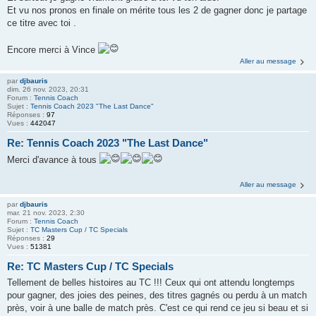
Et vu nos pronos en finale on mérite tous les 2 de gagner donc je partage
ce titre avec toi .
Encore merci à Vince
Aller au message
par
djbauris
dim. 26 nov. 2023, 20:31
Forum :
Tennis Coach
Sujet :
Tennis Coach 2023 "The Last Dance"
Réponses :
97
Vues :
442047
Re: Tennis Coach 2023 "The Last Dance"
Merci d'avance à tous
Aller au message
par
djbauris
mar. 21 nov. 2023, 2:30
Forum :
Tennis Coach
Sujet :
TC Masters Cup / TC Specials
Réponses :
29
Vues :
51381
Re: TC Masters Cup / TC Specials
Tellement de belles histoires au TC !!! Ceux qui ont attendu longtemps
pour gagner, des joies des peines, des titres gagnés ou perdu à un match
près, voir à une balle de match près. C'est ce qui rend ce jeu si beau et si