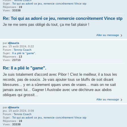
Forum :
Tennis Coach
Sujet :
Toi qui as adoré ce jeu, remercie concrètement Vince stp
Réponses :
19
Vues :
33338
Re: Toi qui as adoré ce jeu, remercie concrètement Vince stp
Je ne me sens pas obligé du tout, ça me fait plaisir !
Aller au message
par
djbauris
jeu. 15 août 2024, 0:22
Forum :
Tennis Coach
Sujet :
Il a plié le "game".
Réponses :
13
Vues :
23710
Re: Il a plié le "game".
Je suis totalement d'accord avec Pibor ! C'est le meilleur, il a tous les
records, pas de soucis. Je vais ajouter tous se bluffs de soit disant
blessures... y en a sûrement qques unes de vraies... mais on ne sait
jamais avec lui... Gagner l Australie avec une déchirure aux abdos
obliques qui grossit...
Aller au message
par
djbauris
jeu. 15 août 2024, 0:09
Forum :
Tennis Coach
Sujet :
Toi qui as adoré ce jeu, remercie concrètement Vince stp
Réponses :
19
Vues :
33338