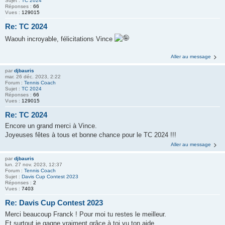
Sujet :
TC 2024
Réponses :
66
Vues :
129015
Re: TC 2024
Waouh incroyable, félicitations Vince
Aller au message
par
djbauris
mar. 26 déc. 2023, 2:22
Forum :
Tennis Coach
Sujet :
TC 2024
Réponses :
66
Vues :
129015
Re: TC 2024
Encore un grand merci à Vince.
Joyeuses fêtes à tous et bonne chance pour le TC 2024 !!!
Aller au message
par
djbauris
lun. 27 nov. 2023, 12:37
Forum :
Tennis Coach
Sujet :
Davis Cup Contest 2023
Réponses :
2
Vues :
7403
Re: Davis Cup Contest 2023
Merci beaucoup Franck ! Pour moi tu restes le meilleur.
Et surtout je gagne vraiment grâce à toi vu ton aide.