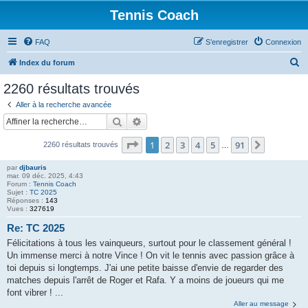
Tennis Coach
FAQ
S’enregistrer
Connexion
R
Index du forum
e
2260 résultats trouvés
c
Aller à la recherche avancée
h
Rechercher
Recherche avancée
e
Page
1
sur
91
1
2
3
4
5
91
Suivante
2260 résultats trouvés
r
…
c
par
djbauris
mar. 09 déc. 2025, 4:43
h
Forum :
Tennis Coach
Sujet :
TC 2025
e
Réponses :
143
Vues :
327619
r
Re: TC 2025
Félicitations à tous les vainqueurs, surtout pour le classement général !
Un immense merci à notre Vince ! On vit le tennis avec passion grâce à
toi depuis si longtemps. J'ai une petite baisse d'envie de regarder des
matches depuis l'arrêt de Roger et Rafa. Y a moins de joueurs qui me
font vibrer ! ...
Aller au message