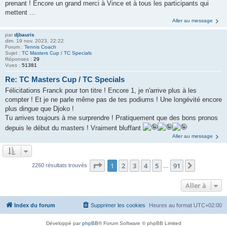
prenant ! Encore un grand merci à Vince et à tous les participants qui
mettent ...
Aller au message
par
djbauris
dim. 19 nov. 2023, 22:22
Forum :
Tennis Coach
Sujet :
TC Masters Cup / TC Specials
Réponses :
29
Vues :
51381
Re: TC Masters Cup / TC Specials
Félicitations Franck pour ton titre ! Encore 1, je n'arrive plus à les
compter ! Et je ne parle même pas de tes podiums ! Une longévité encore
plus dingue que Djoko !
Tu arrives toujours à me surprendre ! Pratiquement que des bons pronos
depuis le début du masters ! Vraiment bluffant
Aller au message
Page
1
sur
91
1
2
3
4
5
91
Suivante
2260 résultats trouvés
…
Aller à
Index du forum
Supprimer les cookies
Heures au format
UTC+02:00
Développé par
phpBB
® Forum Software © phpBB Limited