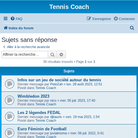
Tennis Coach
FAQ
S’enregistrer
Connexion
R
Index du forum
e
Sujets sans réponse
c
Aller à la recherche avancée
h
Rechercher
Recherche avancée
e
36 résultats trouvés • Page
1
sur
1
r
Sujets
c
Infos sur un jeu de société autour du tennis
h
Dernier message par
PeteZah
«
lun. 28 août 2023, 12:51
e
Posté dans
Tennis Coach
r
Wimbledon 2023
Dernier message par
nico
«
mer. 05 juil. 2023, 17:40
Posté dans
Tennis Coach
Les 2 légendes FEDAL
Dernier message par
djbauris
«
ven. 19 mai 2023, 1:54
Posté dans
Tennis Coach
Euro Féminin de Football
Dernier message par
juvialmoma
«
mer. 06 juil. 2022, 0:41
Posté dans
Tennis Coach