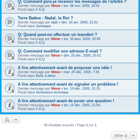
Q: Comment puis-je recevoir les messages de l'arbitre ?
Dernier message par
Vince
«
lun. 06 nov. 2006, 15:01
Posté dans
F.A.Q.
Terre Battue : Nadal, le Roi ?
Dernier message par
eljab
«
dim. 16 avr. 2006, 21:01
Posté dans
Sondages
Q: Quand peut-on effectuer un transfert ?
Dernier message par
Vince
«
lun. 30 janv. 2006, 20:49
Posté dans
F.A.Q.
Q: Comment modifier son adresse E-mail ?
Dernier message par
Vince
«
dim. 25 déc. 2005, 15:51
Posté dans
F.A.Q.
A lire attentivement avant de proposer une idée !
Dernier message par
Vince
«
mar. 20 déc. 2005, 7:35
Posté dans
Boîte à idées
A lire attentivement avant de signaler un problème !
Dernier message par
Vince
«
lun. 19 déc. 2005, 21:15
Posté dans
Assistance technique
A lire attentivement avant de poser une question !
Dernier message par
Vince
«
lun. 19 déc. 2005, 21:04
Posté dans
F.A.Q.
36 résultats trouvés • Page
1
sur
1
Aller à