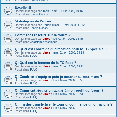
Posté dans
Tennis Coach
Excellent!
Dernier message par
Tosh
«
sam. 14 juin 2008, 19:16
Posté dans
Tennis Coach
Statistiques de l'année
Dernier message par
Robert
«
mar. 27 mai 2008, 17:42
Posté dans
Tennis Coach
Comment s'inscrire sur le forum ?
Dernier message par
Vince
«
jeu. 03 avr. 2008, 14:45
Posté dans
Assistance technique
Q: Quel est l'ordre de qualification pour le TC Specials ?
Dernier message par
Vince
«
mar. 01 avr. 2008, 23:13
Posté dans
F.A.Q.
Q: Quel est le barème de la TC Race ?
Dernier message par
Vince
«
mar. 01 avr. 2008, 23:11
Posté dans
F.A.Q.
Q: Combien d'équipes puis-je coacher au maximum ?
Dernier message par
Vince
«
lun. 06 nov. 2006, 15:58
Posté dans
F.A.Q.
Q: Comment ajouter un avatar à mon profil du forum ?
Dernier message par
Vince
«
lun. 06 nov. 2006, 15:54
Posté dans
F.A.Q.
Q: Fin des transferts si le tournoi commence un dimanche ?
Dernier message par
Vince
«
lun. 06 nov. 2006, 15:13
Posté dans
F.A.Q.