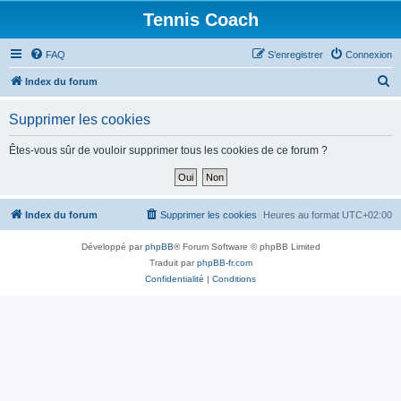
Tennis Coach
FAQ
S’enregistrer
Connexion
R
Index du forum
e
Supprimer les cookies
c
h
Êtes-vous sûr de vouloir supprimer tous les cookies de ce forum ?
e
r
c
Index du forum
Supprimer les cookies
Heures au format
UTC+02:00
h
Développé par
phpBB
® Forum Software © phpBB Limited
e
Traduit par
phpBB-fr.com
r
Confidentialité
|
Conditions