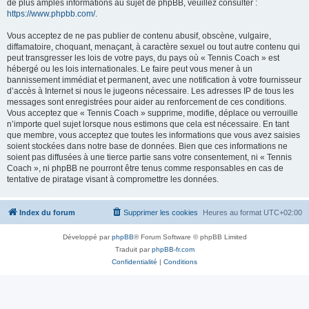
de plus amples informations au sujet de phpBB, veuillez consulter :
https://www.phpbb.com/
.
Vous acceptez de ne pas publier de contenu abusif, obscène, vulgaire,
diffamatoire, choquant, menaçant, à caractère sexuel ou tout autre contenu qui
peut transgresser les lois de votre pays, du pays où « Tennis Coach » est
hébergé ou les lois internationales. Le faire peut vous mener à un
bannissement immédiat et permanent, avec une notification à votre fournisseur
d’accès à Internet si nous le jugeons nécessaire. Les adresses IP de tous les
messages sont enregistrées pour aider au renforcement de ces conditions.
Vous acceptez que « Tennis Coach » supprime, modifie, déplace ou verrouille
n’importe quel sujet lorsque nous estimons que cela est nécessaire. En tant
que membre, vous acceptez que toutes les informations que vous avez saisies
soient stockées dans notre base de données. Bien que ces informations ne
soient pas diffusées à une tierce partie sans votre consentement, ni « Tennis
Coach », ni phpBB ne pourront être tenus comme responsables en cas de
tentative de piratage visant à compromettre les données.
Index du forum
Supprimer les cookies
Heures au format
UTC+02:00
Développé par
phpBB
® Forum Software © phpBB Limited
Traduit par
phpBB-fr.com
Confidentialité
|
Conditions