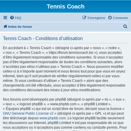
Tennis Coach
FAQ
S’enregistrer
Connexion
R
Index du forum
e
Tennis Coach - Conditions d’utilisation
c
h
En accédant à « Tennis Coach » (désigné ci-après par « nous », « notre »,
« nos », « Tennis Coach », « https://forum.tenniscoach.be »), vous acceptez
e
d’être légalement responsable des conditions suivantes. Si vous n’acceptez
r
pas d’être légalement responsable de toutes les conditions suivantes, alors
n’accédez pas et/ou n’utilisez pas « Tennis Coach ». Nous pouvons modifier
c
celles-ci à n’importe quel moment et nous ferons tout pour que vous en soyez
h
informé, bien qu’il soit prudent de vérifier régulièrement celles-ci par vous-
même. Si vous continuez d’utiliser « Tennis Coach » alors que des
e
changements ont été effectués, vous acceptez d’être légalement responsable
r
des conditions découlant des mises à jour et/ou modifications.
Nos forums sont développés par phpBB (désigné ci-après par « ils », « eux »,
« leur », « logiciel phpBB », « www.phpbb.com », « phpBB Limited »,
« Équipes phpBB ») qui est un script libre de forum, déclaré sous la licence «
GNU General Public License v2
» (désigné ci-après par « GPL ») et qui peut
être téléchargé depuis
www.phpbb.com
. Le logiciel phpBB facilite seulement
les discussions sur Internet. phpBB Limited n’est pas responsable de ce que
nous acceptons ou n’acceptons pas comme contenu ou conduite permis. Pour