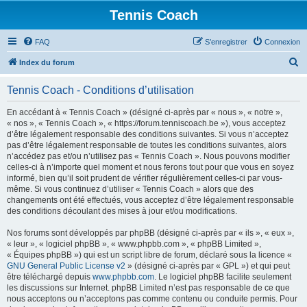
Tennis Coach
FAQ
S’enregistrer
Connexion
R
Index du forum
e
Tennis Coach - Conditions d’utilisation
c
h
En accédant à « Tennis Coach » (désigné ci-après par « nous », « notre »,
« nos », « Tennis Coach », « https://forum.tenniscoach.be »), vous acceptez
e
d’être légalement responsable des conditions suivantes. Si vous n’acceptez
r
pas d’être légalement responsable de toutes les conditions suivantes, alors
n’accédez pas et/ou n’utilisez pas « Tennis Coach ». Nous pouvons modifier
c
celles-ci à n’importe quel moment et nous ferons tout pour que vous en soyez
h
informé, bien qu’il soit prudent de vérifier régulièrement celles-ci par vous-
même. Si vous continuez d’utiliser « Tennis Coach » alors que des
e
changements ont été effectués, vous acceptez d’être légalement responsable
r
des conditions découlant des mises à jour et/ou modifications.
Nos forums sont développés par phpBB (désigné ci-après par « ils », « eux »,
« leur », « logiciel phpBB », « www.phpbb.com », « phpBB Limited »,
« Équipes phpBB ») qui est un script libre de forum, déclaré sous la licence «
GNU General Public License v2
» (désigné ci-après par « GPL ») et qui peut
être téléchargé depuis
www.phpbb.com
. Le logiciel phpBB facilite seulement
les discussions sur Internet. phpBB Limited n’est pas responsable de ce que
nous acceptons ou n’acceptons pas comme contenu ou conduite permis. Pour