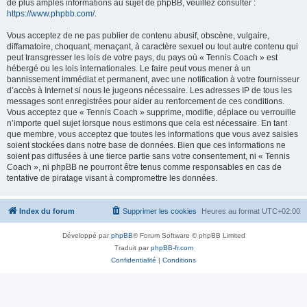
de plus amples informations au sujet de phpBB, veuillez consulter :
https://www.phpbb.com/
.
Vous acceptez de ne pas publier de contenu abusif, obscène, vulgaire,
diffamatoire, choquant, menaçant, à caractère sexuel ou tout autre contenu qui
peut transgresser les lois de votre pays, du pays où « Tennis Coach » est
hébergé ou les lois internationales. Le faire peut vous mener à un
bannissement immédiat et permanent, avec une notification à votre fournisseur
d’accès à Internet si nous le jugeons nécessaire. Les adresses IP de tous les
messages sont enregistrées pour aider au renforcement de ces conditions.
Vous acceptez que « Tennis Coach » supprime, modifie, déplace ou verrouille
n’importe quel sujet lorsque nous estimons que cela est nécessaire. En tant
que membre, vous acceptez que toutes les informations que vous avez saisies
soient stockées dans notre base de données. Bien que ces informations ne
soient pas diffusées à une tierce partie sans votre consentement, ni « Tennis
Coach », ni phpBB ne pourront être tenus comme responsables en cas de
tentative de piratage visant à compromettre les données.
Index du forum
Supprimer les cookies
Heures au format
UTC+02:00
Développé par
phpBB
® Forum Software © phpBB Limited
Traduit par
phpBB-fr.com
Confidentialité
|
Conditions