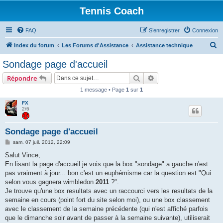
Tennis Coach
FAQ
S’enregistrer
Connexion
R
Index du forum
Les Forums d'Assistance
Assistance technique
e
Sondage page d'accueil
c
Rechercher
Recherche avancée
Répondre
h
1 message • Page
1
sur
1
e
FX
r
2/6
c
h
Sondage page d'accueil
e
M
sam. 07 juil. 2012, 22:09
e
r
s
Salut Vince,
s
En lisant la page d'accueil je vois que la box "sondage" a gauche n'est
a
g
pas vraiment à jour... bon c'est un euphémisme car la question est "Qui
e
selon vous gagnera wimbledon
2011
?".
Je trouve qu'une box resultats avec un raccourci vers les resultats de la
semaine en cours (point fort du site selon moi), ou une box classement
avec le classement de la semaine précédente (qui n'est affiché parfois
que le dimanche soir avant de passer à la semaine suivante), utiliserait